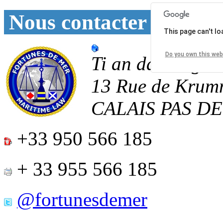
Nous contacter
This page can't l
Do you own this web
Ti an daoulagad
13 Rue de Krum
CALAIS
PAS D
+33 950 566 185
+ 33 955 566 185
@fortunesdemer