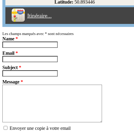
Latitude:
50.893446
Éviter les péages
Itinéraire...
Partir!
Reset
Les champs marqués avec
*
sont nécessaires
Name
*
Email
*
Subject
*
Message
*
Envoyer une copie à votre email