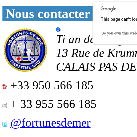
Nous contacter
This page can't l
Do you own this web
Ti an daoulagad
13 Rue de Krum
CALAIS
PAS D
+33 950 566 185
+ 33 955 566 185
@fortunesdemer