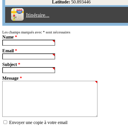
Latitude:
50.893446
Éviter les péages
Itinéraire...
Partir!
Reset
Les champs marqués avec
*
sont nécessaires
Name
*
Email
*
Subject
*
Message
*
Envoyer une copie à votre email