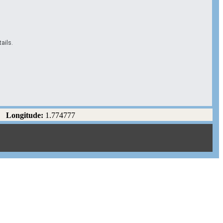
ails.
Longitude:
1.774777