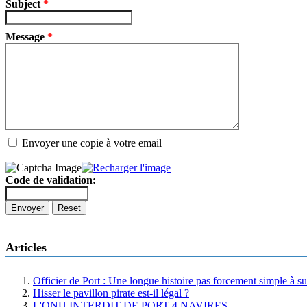
Subject
*
Message
*
Envoyer une copie à votre email
Code de validation:
Envoyer
Reset
Articles
Officier de Port : Une longue histoire pas forcement simple à su
Hisser le pavillon pirate est-il légal ?
L'ONU INTERDIT DE PORT 4 NAVIRES