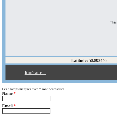
This 
Options d'itinéraire
Partir de l'adresse
Éviter les autoroutes
Latitude:
50.893446
Éviter les péages
Itinéraire...
Partir!
Reset
Les champs marqués avec
*
sont nécessaires
Name
*
Email
*