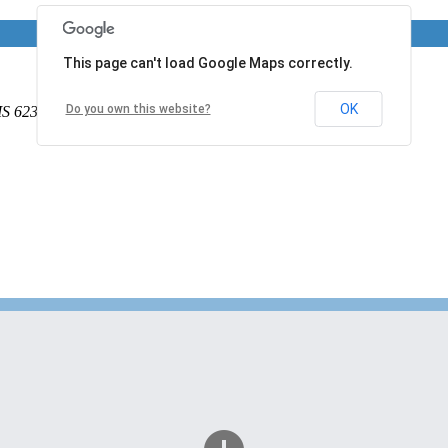
This page can't load Google Maps correctly.
OK
Do you own this website?
IS
62340
France