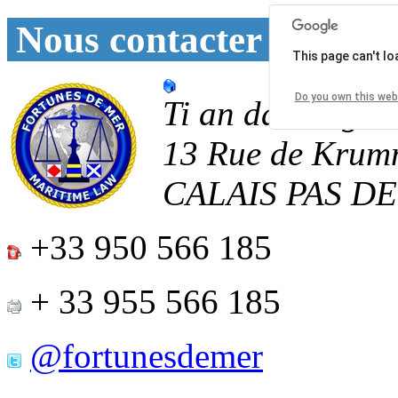
Nous contacter
This page can't l
Do you own this web
Ti an daoulagad
13 Rue de Krum
CALAIS
PAS D
+33 950 566 185
+ 33 955 566 185
@fortunesdemer