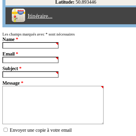
Latitude:
50.893446
Éviter les péages
Itinéraire...
Partir!
Reset
Les champs marqués avec
*
sont nécessaires
Name
*
Email
*
Subject
*
Message
*
Envoyer une copie à votre email