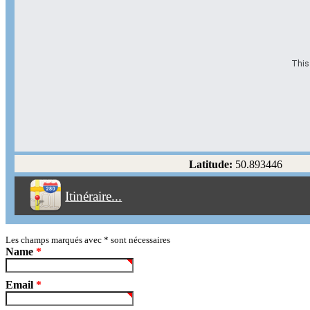
This 
Options d'itinéraire
Partir de l'adresse
Éviter les autoroutes
Latitude:
50.893446
Éviter les péages
Itinéraire...
Partir!
Reset
Les champs marqués avec
*
sont nécessaires
Name
*
Email
*