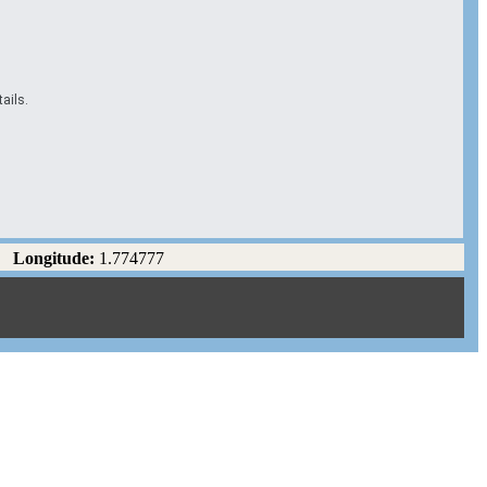
ails.
Longitude:
1.774777