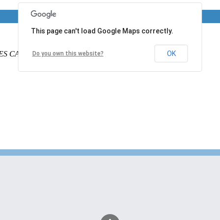
This page can't load Google Maps correctly.
ES CALAIS
PAS DE CALAIS
62340
France
OK
Do you own this website?