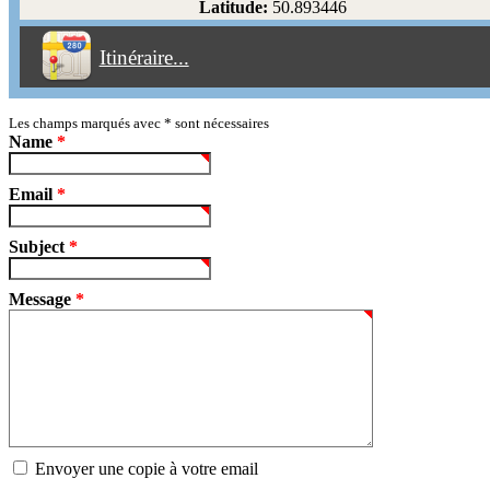
Latitude:
50.893446
Éviter les péages
Itinéraire...
Partir!
Reset
Les champs marqués avec
*
sont nécessaires
Name
*
Email
*
Subject
*
Message
*
Envoyer une copie à votre email