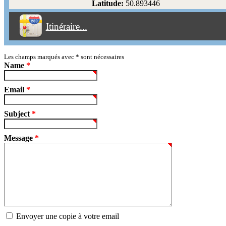
Latitude:
50.893446
Éviter les péages
Itinéraire...
Partir!
Reset
Les champs marqués avec
*
sont nécessaires
Name
*
Email
*
Subject
*
Message
*
Envoyer une copie à votre email