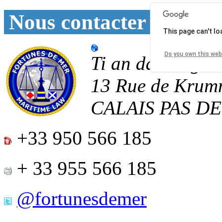
Nous contacter
This page can't l
Do you own this web
Ti an daoulagad
13 Rue de Krum
CALAIS
PAS D
+33 950 566 185
+ 33 955 566 185
@fortunesdemer