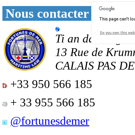
Nous contacter
This page can't l
Do you own this web
Ti an daoulagad
13 Rue de Krum
CALAIS
PAS D
+33 950 566 185
+ 33 955 566 185
@fortunesdemer