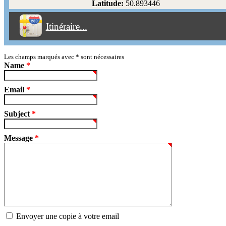
Latitude:
50.893446
Éviter les péages
Itinéraire...
Partir!
Reset
Les champs marqués avec
*
sont nécessaires
Name
*
Email
*
Subject
*
Message
*
Envoyer une copie à votre email