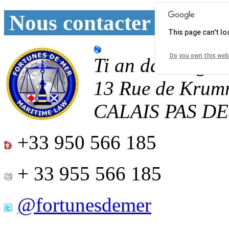
Nous contacter
This page can't l
Do you own this web
Ti an daoulagad
13 Rue de Krum
CALAIS
PAS D
+33 950 566 185
+ 33 955 566 185
@fortunesdemer