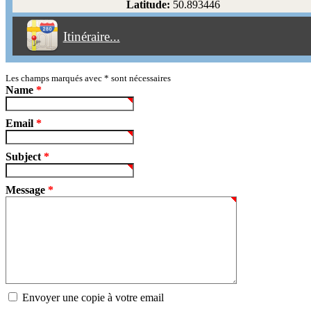
Latitude:
50.893446
Éviter les péages
Itinéraire...
Partir!
Reset
Les champs marqués avec
*
sont nécessaires
Name
*
Email
*
Subject
*
Message
*
Envoyer une copie à votre email