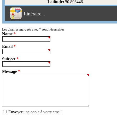
Latitude:
50.893446
Éviter les péages
Itinéraire...
Partir!
Reset
Les champs marqués avec
*
sont nécessaires
Name
*
Email
*
Subject
*
Message
*
Envoyer une copie à votre email