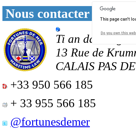
Nous contacter
This page can't l
Do you own this web
Ti an daoulagad
13 Rue de Krum
CALAIS
PAS D
+33 950 566 185
+ 33 955 566 185
@fortunesdemer