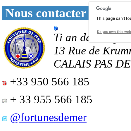
Nous contacter
This page can't l
Do you own this web
Ti an daoulagad
13 Rue de Krum
CALAIS
PAS D
+33 950 566 185
+ 33 955 566 185
@fortunesdemer