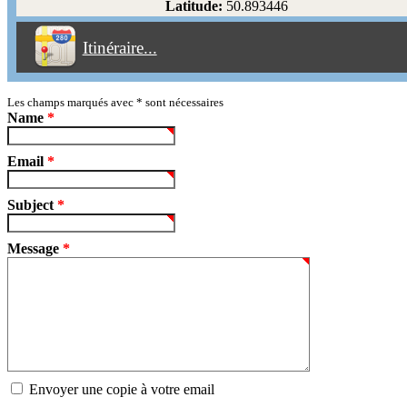
Latitude:
50.893446
Éviter les péages
Itinéraire...
Partir!
Reset
Les champs marqués avec
*
sont nécessaires
Name
*
Email
*
Subject
*
Message
*
Envoyer une copie à votre email