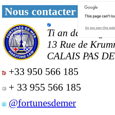
Nous contacter
This page can't l
Do you own this web
Ti an daoulagad
13 Rue de Krum
CALAIS
PAS D
+33 950 566 185
+ 33 955 566 185
@fortunesdemer