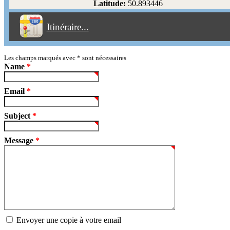
Latitude:
50.893446
Éviter les péages
Itinéraire...
Partir!
Reset
Les champs marqués avec
*
sont nécessaires
Name
*
Email
*
Subject
*
Message
*
Envoyer une copie à votre email