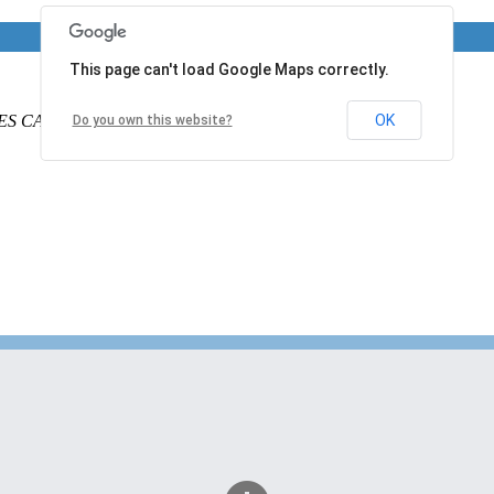
This page can't load Google Maps correctly.
ES CALAIS
PAS DE CALAIS
62340
France
OK
Do you own this website?