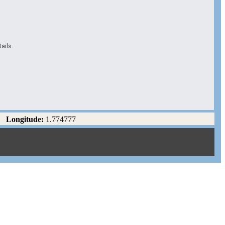
ails.
Longitude:
1.774777