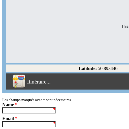
This 
Options d'itinéraire
Partir de l'adresse
Éviter les autoroutes
Latitude:
50.893446
Éviter les péages
Itinéraire...
Partir!
Reset
Les champs marqués avec
*
sont nécessaires
Name
*
Email
*