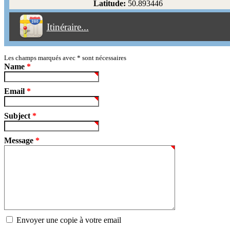
Latitude:
50.893446
Éviter les péages
Itinéraire...
Partir!
Reset
Les champs marqués avec
*
sont nécessaires
Name
*
Email
*
Subject
*
Message
*
Envoyer une copie à votre email