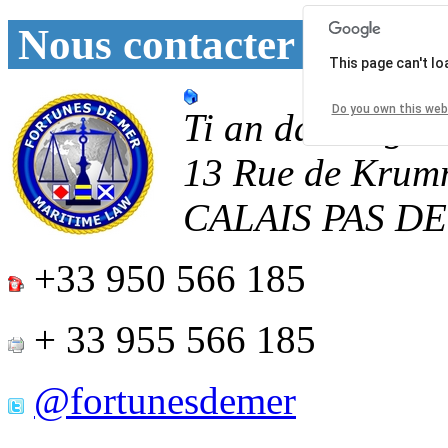
Nous contacter
This page can't l
Do you own this web
Ti an daoulagad
13 Rue de Krum
CALAIS
PAS D
+33 950 566 185
+ 33 955 566 185
@fortunesdemer