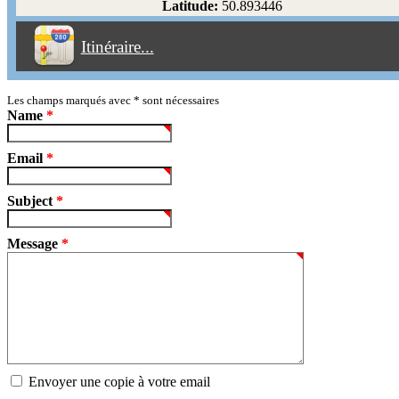
Latitude:
50.893446
Éviter les péages
Itinéraire...
Partir!
Reset
Les champs marqués avec
*
sont nécessaires
Name
*
Email
*
Subject
*
Message
*
Envoyer une copie à votre email