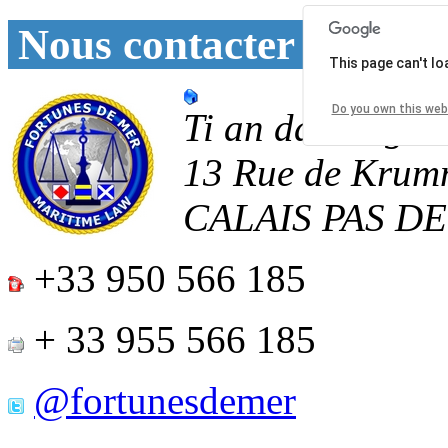
Nous contacter
This page can't l
Do you own this web
Ti an daoulagad
13 Rue de Krum
CALAIS
PAS D
+33 950 566 185
+ 33 955 566 185
@fortunesdemer