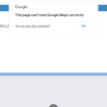
This page can't load Google Maps correctly.
ES CALAIS
PAS DE CALAIS
62340
France
OK
Do you own this website?