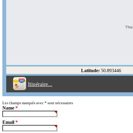
This 
Options d'itinéraire
Partir de l'adresse
Éviter les autoroutes
Latitude:
50.893446
Éviter les péages
Itinéraire...
Partir!
Reset
Les champs marqués avec
*
sont nécessaires
Name
*
Email
*