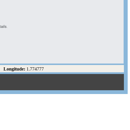
ails.
Longitude:
1.774777