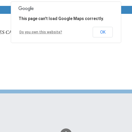
This page can't load Google Maps correctly.
ES CALAIS
PAS DE CALAIS
62340
France
OK
Do you own this website?