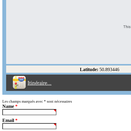
This 
Options d'itinéraire
Partir de l'adresse
Éviter les autoroutes
Latitude:
50.893446
Éviter les péages
Itinéraire...
Partir!
Reset
Les champs marqués avec
*
sont nécessaires
Name
*
Email
*