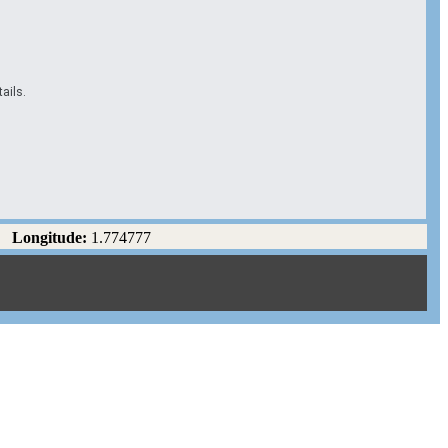
ails.
Longitude:
1.774777