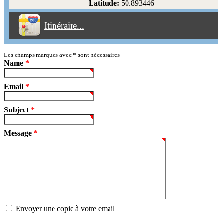
Latitude:
50.893446
Éviter les péages
Itinéraire...
Partir!
Reset
Les champs marqués avec
*
sont nécessaires
Name
*
Email
*
Subject
*
Message
*
Envoyer une copie à votre email