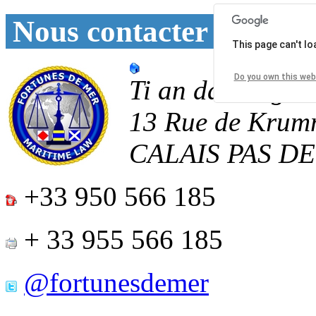
Nous contacter
This page can't l
Do you own this web
Ti an daoulagad
13 Rue de Krum
CALAIS
PAS D
+33 950 566 185
+ 33 955 566 185
@fortunesdemer