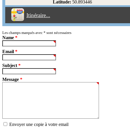
Latitude:
50.893446
Éviter les péages
Itinéraire...
Partir!
Reset
Les champs marqués avec
*
sont nécessaires
Name
*
Email
*
Subject
*
Message
*
Envoyer une copie à votre email