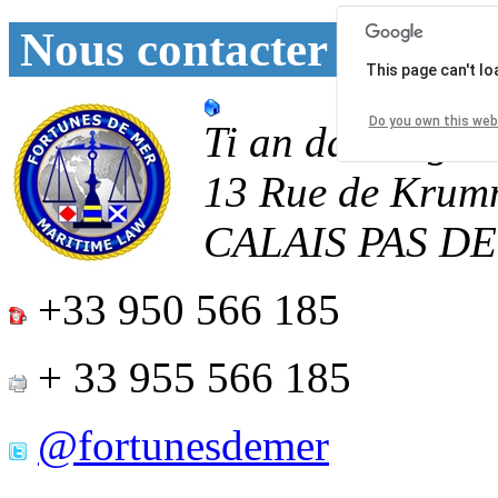
Nous contacter
This page can't l
Do you own this web
Ti an daoulagad
13 Rue de Krum
CALAIS
PAS D
+33 950 566 185
+ 33 955 566 185
@fortunesdemer