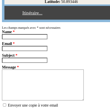
Latitude:
50.893446
Éviter les péages
Itinéraire...
Partir!
Reset
Les champs marqués avec
*
sont nécessaires
Name
*
Email
*
Subject
*
Message
*
Envoyer une copie à votre email