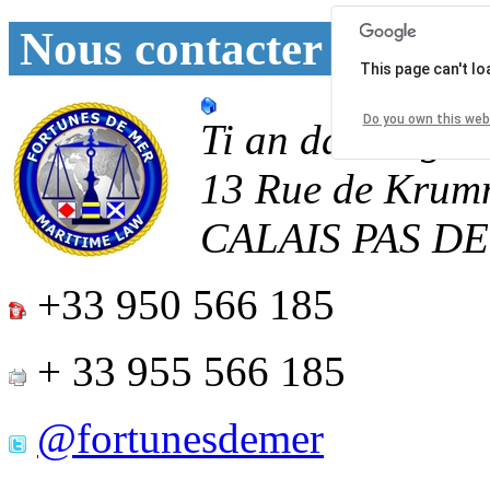
Nous contacter
This page can't l
Do you own this web
Ti an daoulagad
13 Rue de Krum
CALAIS
PAS D
+33 950 566 185
+ 33 955 566 185
@fortunesdemer