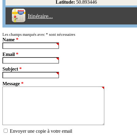
Latitude:
50.893446
Éviter les péages
Itinéraire...
Partir!
Reset
Les champs marqués avec
*
sont nécessaires
Name
*
Email
*
Subject
*
Message
*
Envoyer une copie à votre email