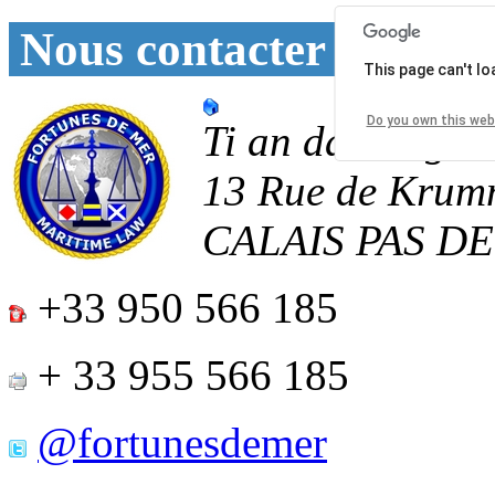
Nous contacter
This page can't l
Do you own this web
Ti an daoulagad
13 Rue de Krum
CALAIS
PAS D
+33 950 566 185
+ 33 955 566 185
@fortunesdemer