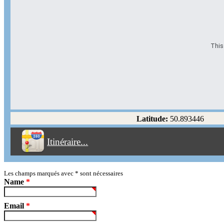
This 
Options d'itinéraire
Partir de l'adresse
Éviter les autoroutes
Latitude:
50.893446
Éviter les péages
Itinéraire...
Partir!
Reset
Les champs marqués avec
*
sont nécessaires
Name
*
Email
*