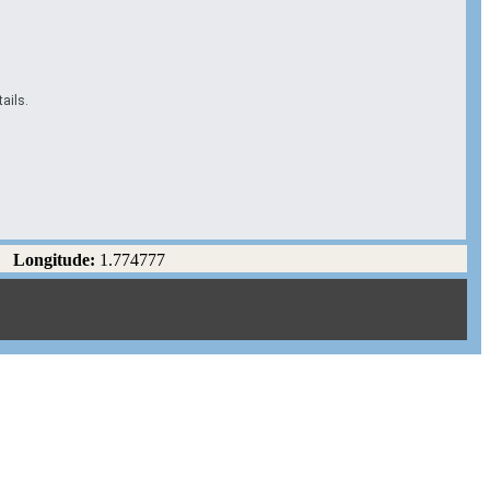
ails.
Longitude:
1.774777