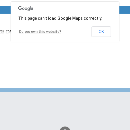
This page can't load Google Maps correctly.
ES CALAIS
PAS DE CALAIS
62340
France
OK
Do you own this website?