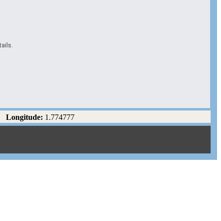
ails.
Longitude:
1.774777