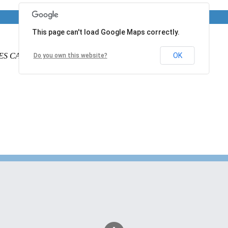
This page can't load Google Maps correctly.
ES CALAIS
PAS DE CALAIS
62340
France
OK
Do you own this website?