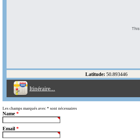
This 
Options d'itinéraire
Partir de l'adresse
Éviter les autoroutes
Latitude:
50.893446
Éviter les péages
Itinéraire...
Partir!
Reset
Les champs marqués avec
*
sont nécessaires
Name
*
Email
*