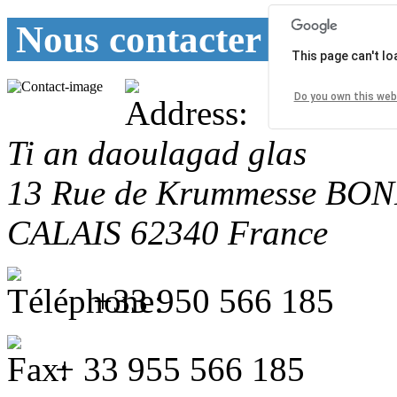
Nous contacter
This page can't l
Do you own this web
Ti an daoulagad glas
13 Rue de Krummesse
BON
CALAIS
62340
France
+33 950 566 185
+ 33 955 566 185