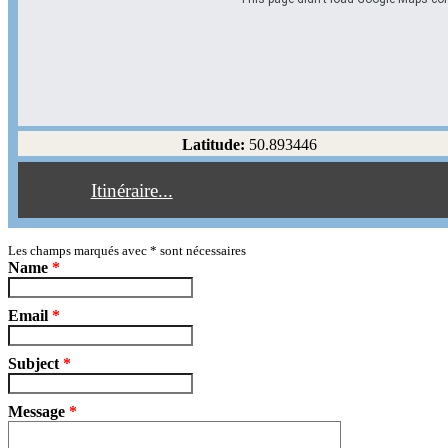
Options d'itinéraire
Partir de l'adresse
Éviter les autoroutes
Latitude:
50.893446
Éviter les péages
Itinéraire...
Partir!
Reset
Les champs marqués avec
*
sont nécessaires
Name
*
Email
*
Subject
*
Message
*