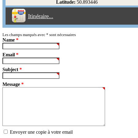
Latitude:
50.893446
Éviter les péages
Itinéraire...
Partir!
Reset
Les champs marqués avec
*
sont nécessaires
Name
*
Email
*
Subject
*
Message
*
Envoyer une copie à votre email