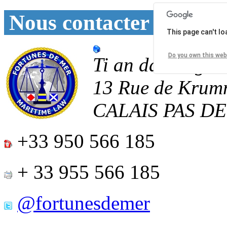
Nous contacter
This page can't l
Do you own this web
Ti an daoulagad
13 Rue de Krum
CALAIS
PAS D
+33 950 566 185
+ 33 955 566 185
@fortunesdemer