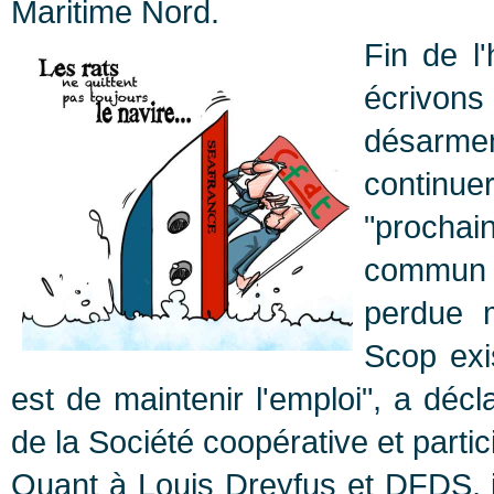
Maritime Nord.
Fin de l'
écrivons
désarmen
continu
"prochai
commun 
perdue m
Scop exis
est de maintenir l'emploi", a dé
de la Société coopérative et partic
Quant à Louis Dreyfus et DFDS, i