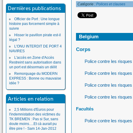
Catégorie :
Polices et clauses
Dernières publications
Officier de Port : Une longue
histoire pas forcement simple à
suivre
Hisser le pavillon pirate est-il
Belgium
légal ?
L'ONU INTERDIT DE PORT 4
Corps
NAVIRES
L'accès en Zone d'Accès
Police contre les risqu
Restreint sans autorisation dans
un port est désormais un délit
Police contre les risqu
Remorquage du MODERN
EXPRESS : Bonne ou mauvaise
idée ?
Police contre les risqu
Police contre les risqu
Articles en relation
Facultés
2,5 Millions d'Euros pour
l'indemnistation des victimes du
TK BREMEN : Pas si Sur, sans
Police contre les risqu
doute moins.....Et cà aurait pu
être pire ! - Sam 14-Jan-2012