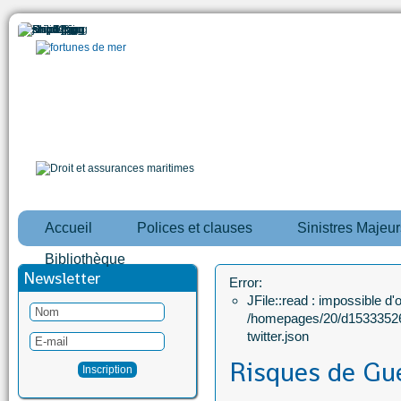
Accueil
Polices et clauses
Sinistres Majeur
Bibliothèque
Newsletter
Error:
JFile::read : impossible d'ou
/homepages/20/d15333526
twitter.json
Risques de Gu