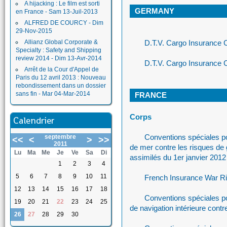
A hijacking : Le film est sorti
GERMANY
en France - Sam 13-Juil-2013
ALFRED DE COURCY - Dim
29-Nov-2015
Allianz Global Corporate &
D.T.V. Cargo Insurance 
Specialty : Safety and Shipping
review 2014 - Dim 13-Avr-2014
D.T.V. Cargo Insurance 
Arrêt de la Cour d'Appel de
Paris du 12 avril 2013 : Nouveau
rebondissement dans un dossier
sans fin - Mar 04-Mar-2014
FRANCE
Corps
Calendrier
Conventions spéciales p
septembre
<<
<
>
>>
2011
de mer contre les risques de g
Lu
Ma
Me
Je
Ve
Sa
Di
assimilés du 1er janvier 2012
1
2
3
4
5
6
7
8
9
10
11
French Insurance War Ri
12
13
14
15
16
17
18
Conventions spéciales p
19
20
21
22
23
24
25
de navigation intérieure cont
26
27
28
29
30