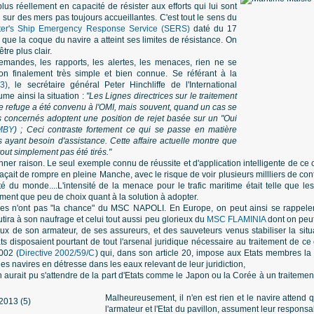
plus réellement en capacité de résister aux efforts qui lui sont
 sur des mers pas toujours accueillantes. C'est tout le sens du
ster's Ship Emergency Response Service (SERS)
daté du 17
 que la coque du navire a atteint ses limites de résistance. On
re plus clair.
emandes, les rapports, les alertes, les menaces, rien ne se
on finalement très simple et bien connue. Se référant à la
3)
, le secrétaire général Peter Hinchliffe de l'International
e ainsi la situation :
"Les Lignes directrices sur le traitement
 refuge a été convenu à l'OMI, mais souvent, quand un cas se
rs concernés adoptent une position de rejet basée sur un "Oui
MBY
) ; Ceci contraste fortement ce qui se passe en matière
 ayant besoin d'assistance. Cette affaire actuelle montre que
tout simplement pas été tirés."
ner raison. Le seul exemple connu de réussite et d'application intelligente de ce 
çait de rompre en pleine Manche, avec le risque de voir plusieurs millliers de con
nté du monde....L'intensité de la menace pour le trafic maritime était telle que l
ement que peu de choix quant à la solution à adopter.
ires n'ont pas "la chance" du MSC NAPOLI. En Europe, on peut ainsi se rappeler
tira à son naufrage et celui tout aussi peu glorieux du
MSC FLAMINIA
dont on peut
eux de son armateur, de ses assureurs, et des sauveteurs venus stabiliser la situ
tats disposaient pourtant de tout l'arsenal juridique nécessaire au traitement de c
002 (
Directive 2002/59/C
) qui, dans son article 20, impose aux Etats membres la 
des navires en détresse dans les eaux relevant de leur juridiction,
aurait pu s'attendre de la part d'Etats comme le Japon ou la Corée à un traitement 
Malheureusement, il n'en est rien et le navire attend 
l'armateur et l'Etat du pavillon, assument leur responsab