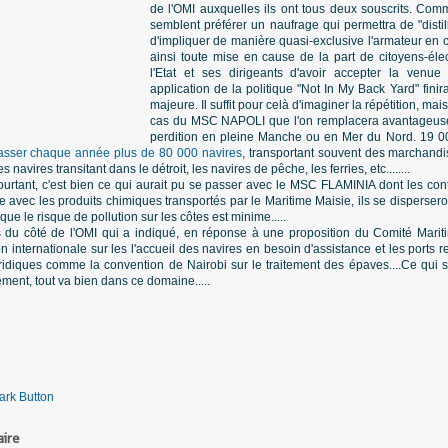
de l'OMI auxquelles ils ont tous deux souscrits. Com
semblent préférer un naufrage qui permettra de "distill
d'impliquer de manière quasi-exclusive l'armateur en c
ainsi toute mise en cause de la part de citoyens-éle
l'Etat et ses dirigeants d'avoir accepter la venue 
application de la politique "Not In My Back Yard" fini
majeure. Il suffit pour celà d'imaginer la répétition, m
cas du MSC NAPOLI que l'on remplacera avantageu
perdition en pleine Manche ou en Mer du Nord. 19 00
 passer chaque année plus de 80 000 navires
, transportant souvent des marchandi
 navires transitant dans le détroit, les navires de pêche, les ferries, etc........
 pourtant, c'est bien ce qui aurait pu se passer avec le MSC FLAMINIA dont les co
ge avec les produits chimiques transportés par le Maritime Maisie, ils se disperser
ue le risque de pollution sur les côtes est minime.....
 du côté de l'OMI qui a indiqué, en réponse à une proposition du Comité Maritime
 internationale sur les l'accueil des navires en besoin d'assistance et les ports ref
 juridiques comme la convention de Nairobi sur le traitement des épaves....Ce qu
ment, tout va bien dans ce domaine.....
ire