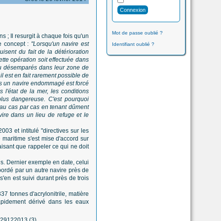
Mot de passe oublié ?
 ; Il resurgit à chaque fois qu'un
e concept :
"Lorsqu'un navire est
Identifiant oublié ?
ent du fait de la détérioration
ette opération soit effectuée dans
 ou désemparés dans leur zone de
 est en fait rarement possible de
lus un navire endommagé est forcé
l'état de la mer, les conditions
plus dangereuse. C'est pourquoi
qu'au cas par cas en tenant dûment
vire dans un lieu de refuge et le
3 et intitulé "directives sur les
 maritime s'est mise d'accord sur
aisant que rappeler ce qui ne doit
is. Dernier exemple en date, celui
bordé par un autre navire près de
en est suivi durant près de trois
7 tonnes d'acrylonitrile, matière
rapidement dérivé dans les eaux