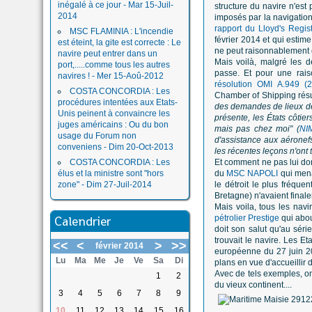
inégalé à ce jour - Mar 15-Juil-
structure du navire n'est 
2014
imposés par la navigation
rapport du Lloyd's Regi
MSC FLAMINIA : L'incendie
février 2014 et qui estime
est éteint, la gite est correcte : Le
ne peut raisonnablement êt
navire peut entrer dans un
Mais voilà, malgré les d
port,.....comme tous les autres
passe. Et pour une rais
navires ! - Mer 15-Aoû-2012
résolution OMI A.949 (2
COSTA CONCORDIA : Les
Chamber of Shipping résum
procédures intentées aux Etats-
des demandes de lieux de
Unis peinent à convaincre les
présente, les États côtie
juges américains : Ou du bon
mais pas chez moi" (
NI
usage du Forum non
d'assistance aux aéronefs
conveniens - Dim 20-Oct-2013
les récentes leçons n'ont 
COSTA CONCORDIA : Les
Et comment ne pas lui don
élus et la ministre sont "hors
du
MSC NAPOLI
qui mena
zone" - Dim 27-Juil-2014
le détroit le plus fréque
Bretagne) n'avaient final
Mais voila, tous les nav
Calendrier
pétrolier Prestige
qui abou
doit son salut qu'au séri
trouvait le navire. Les E
<<
<
>
>>
février 2014
européenne du 27 juin 2
Lu
Ma
Me
Je
Ve
Sa
Di
plans en vue d'accueillir 
Avec de tels exemples, on 
1
2
du vieux continent....
3
4
5
6
7
8
9
10
11
12
13
14
15
16