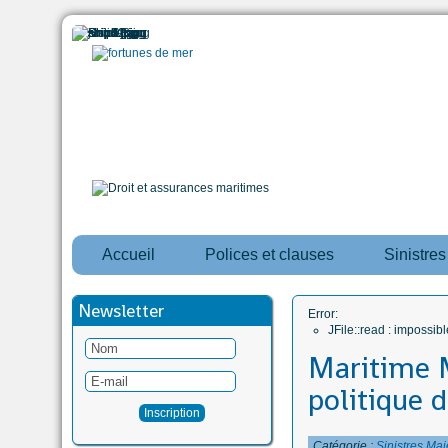
Accueil
Polices et clauses
Sinistre
Newsletter
Error:
JFile::read : impossi
Maritime M
politique 
Catégorie :
Sinistres Maj