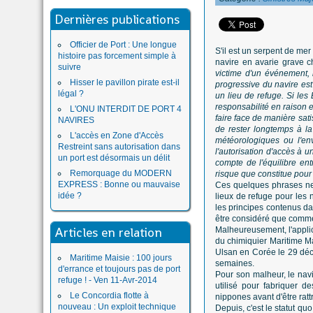
Dernières publications
Officier de Port : Une longue
S'il est un serpent de mer
histoire pas forcement simple à
navire en avarie grave c
suivre
victime d'un événement,
Hisser le pavillon pirate est-il
progressive du navire est 
légal ?
un lieu de refuge. Si le
responsabilité en raison 
L'ONU INTERDIT DE PORT 4
faire face de manière sat
NAVIRES
de rester longtemps à la
L'accès en Zone d'Accès
météorologiques ou l'en
Restreint sans autorisation dans
l'autorisation d'accès à 
un port est désormais un délit
compte de l'équilibre ent
Remorquage du MODERN
risque que constitue pour
EXPRESS : Bonne ou mauvaise
Ces quelques phrases ne 
idée ?
lieux de refuge pour les 
les principes contenus da
être considéré que comme 
Articles en relation
Malheureusement, l'applic
du chimiquier Maritime Ma
Ulsan en Corée le 29 déce
Maritime Maisie : 100 jours
semaines.
d'errance et toujours pas de port
Pour son malheur, le navi
refuge ! - Ven 11-Avr-2014
utilisé pour fabriquer d
Le Concordia flotte à
nippones avant d'être rat
nouveau : Un exploit technique
Depuis, c'est le statut qu