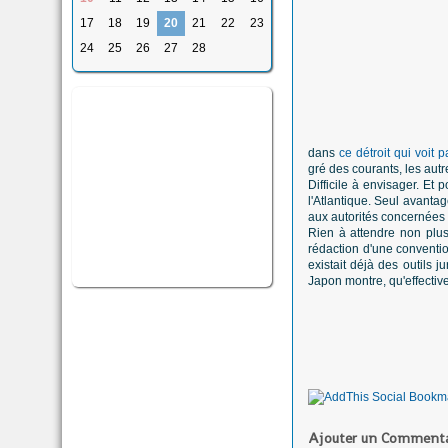
17
18
19
20
21
22
23
24
25
26
27
28
dans
ce détroit qui voit
gré des courants, les autres
Difficile à envisager. Et
l'Atlantique. Seul avanta
aux autorités concernées q
Rien à attendre non plus
rédaction d'une convention
existait déjà des outils
Japon montre, qu'effective
Ajouter un Commenta