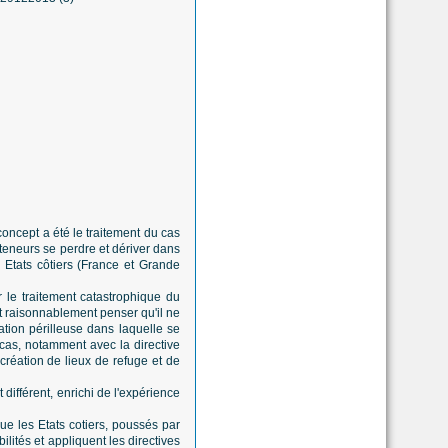
concept a été le traitement du cas
teneurs se perdre et dériver dans
es Etats côtiers (France et Grande
 le traitement catastrophique du
 raisonnablement penser qu'il ne
ation périlleuse dans laquelle se
e cas, notamment avec la directive
création de lieux de refuge et de
différent, enrichi de l'expérience
que les Etats cotiers, poussés par
ilités et appliquent les directives