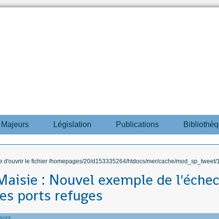
s Majeurs
Législation
Publications
Bibliothè
ble d'ouvrir le fichier /homepages/20/d153335264/htdocs/mer/cache/mod_sp_tweet/12
aisie : Nouvel exemple de l'échec
des ports refuges
eurs