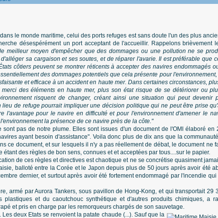
 dans le monde maritime, celui des ports refuges est sans doute l'un des plus anciens
herche désespérément un port acceptant de l'accueillir. Rappelons brièvement l
 le meilleur moyen d'empêcher que des dommages ou une pollution ne se produis
d'alléger sa cargaison et ses soutes, et de réparer l'avarie. Il est préférable que c
s États côtiers peuvent se montrer réticents à accepter des navires endommagés
essentiellement des dommages potentiels que cela présente pour l'environnement, il
isfaisante et efficace à un accident en haute mer. Dans certaines circonstances, p
 merci des éléments en haute mer, plus son état risque de se détériorer ou plus 
vironnement risquent de changer, créant ainsi une situation qui peut devenir 
un lieu de refuge pourrait impliquer une décision politique qui ne peut être prise 
re l'avantage pour le navire en difficulté et pour l'environnement d'amener le na
 l'environnement la présence de ce navire près de la côte."
sont pas de notre plume. Elles sont issues d'un document de l'OMI élaboré en 200
navires ayant besoin d'assistance". Voila donc plus de dix ans que la communauté
ns ce document, et sur lesquels il n'y a pas réellement de débat, le document ne f
étant des règles de bon sens, connues et et acceptées par tous....sur le papier.
ation de ces règles et directives est chaotique et ne se concrétise quasiment jama
isie, balloté entre la Corée et le Japon depuis plus de 50 jours après avoir été a
mbre dernier, et surtout après avoir été fortement endommagé par l'incendie qui s'
re, armé par Aurora Tankers, sous pavillon de Hong-Kong, et qui transportait 29 33
es plastiques et du caoutchouc synthétique et d'autres produits chimiques, a 
trapé et pris en charge par les remorqueurs chargés de son sauvetage.
o. Les deux Etats se renvoient la patate chaude (...). Sauf que la