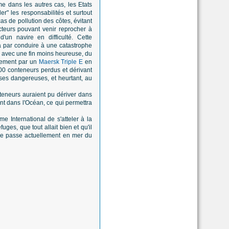
me dans les autres cas, les Etats
er" les responsabilités et surtout
as de pollution des côtes, évitant
cteurs pouvant venir reprocher à
d'un navire en difficulté. Cette
ra par conduire à une catastrophe
ais avec une fin moins heureuse, du
sement par un
Maersk Triple E
en
0 conteneurs perdus et dérivant
ses dangereuses, et heurtant, au
nteneurs auraient pu dériver dans
ont dans l'Océan, ce qui permettra
 International de s'atteler à la
uges, que tout allait bien et qu'il
i se passe actuellement en mer du