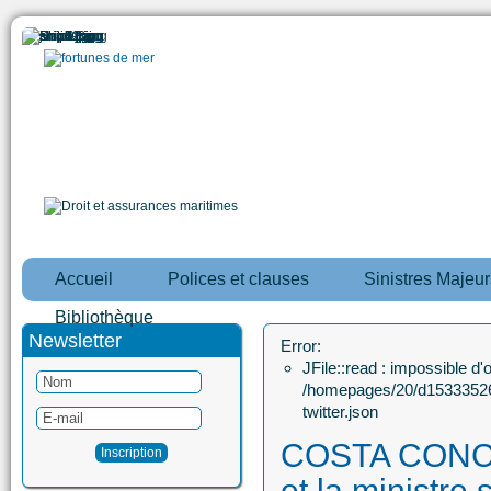
Accueil
Polices et clauses
Sinistres Majeur
Bibliothèque
Newsletter
Error:
JFile::read : impossible d'ou
/homepages/20/d15333526
twitter.json
COSTA CONCO
et la ministre