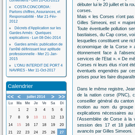
conveniens - Dim 20-Oct-2013
débuter lui le 20 juillet et l
COSTA CONCORDIA :
corses.
Parlons chiffres, Assurances, et
Mais « les Corses n'ont pas é
Responsabilité - Mar 21-Fév-
2012
Gilles Simeoni, est « major
Décrets d'Application sur les
Toute éventuelle pollution se
Gardes Armés : Quelques
bastiaises, du Cap corse, voir
explications - Lun 08-Déc-2014
lesquelles constituent une r
Gardes armés: publication de
économique de la Corse » a
l'arrêté définissant leur aptitude
étonnement face à l'absenc
professionnelle - Mer 21-Jan-
services de l'Etat ». « De mê
2015
Corses ni leurs élus n'ont é
L'ONU INTERDIT DE PORT 4
NAVIRES - Mer 11-Oct-2017
éventuels engendrés par ce
prises pour les faire disparaît
Calendrier
Dans le même registre, Jean 
de la nation corse (PNC), co
<<
<
>
>>
juillet 2014
conseiller général du canto
Lu
Ma
Me
Je
Ve
Sa
Di
motion au nom du groupe F
1
2
3
4
5
6
explications nécessaires au
7
8
9
10
11
12
13
l'Assemblée de Corse à la v
session des 17 et 18 juil
14
15
16
17
18
19
20
avancés par Gilles Simeoni.
21
22
23
24
25
26
27