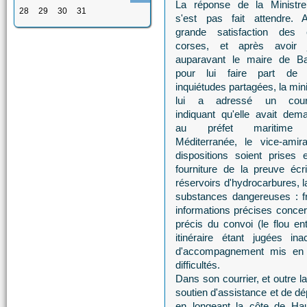
La réponse de la Ministr
28
29
30
31
s'est pas fait attendre. 
grande satisfaction des 
corses, et après avoir j
auparavant le maire de Ba
pour lui faire part de
inquiétudes partagées, la min
lui a adressé un courr
indiquant qu'elle avait dem
au préfet maritime
Méditerranée, le vice-amir
dispositions soient prises 
fourniture de la preuve éc
réservoirs d'hydrocarbures, l
substances dangereuses : fri
informations précises concerna
précis du convoi (le flou en
itinéraire étant jugées i
d'accompagnement mis en p
difficultés.
Dans son courrier, et outre l
soutien d'assistance et de d
en longeant la côte de Haut