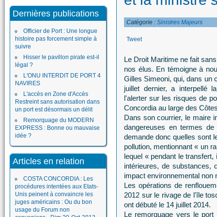
Dernières publications
Catégorie :
Sinistres Majeurs
Officier de Port : Une longue
histoire pas forcement simple à
Tweet
suivre
Hisser le pavillon pirate est-il
Le Droit Maritime ne fait san
légal ?
nos élus. En témoigne à nou
L'ONU INTERDIT DE PORT 4
Gilles Simeoni, qui, dans un 
NAVIRES
juillet dernier, a interpellé
L'accès en Zone d'Accès
l'alerter sur les risques de 
Restreint sans autorisation dans
Concordia au large des Côtes 
un port est désormais un délit
Dans son courrier, le maire i
Remorquage du MODERN
dangereuses en termes de r
EXPRESS : Bonne ou mauvaise
idée ?
demande donc quelles sont les
pollution, mentionnant « un r
lequel « pendant le transfert, 
Articles en relation
intérieures, de substances, d
impact environnemental non n
COSTA CONCORDIA : Les
Les opérations de renfloueme
procédures intentées aux Etats-
Unis peinent à convaincre les
2012 sur le rivage de l'île t
juges américains : Ou du bon
ont débuté le 14 juillet 2014.
usage du Forum non
Le remorquage vers le port i