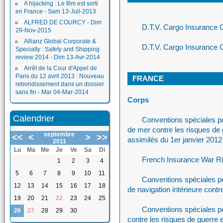
A hijacking : Le film est sorti
en France - Sam 13-Juil-2013
ALFRED DE COURCY - Dim
D.T.V. Cargo Insurance 
29-Nov-2015
Allianz Global Corporate &
D.T.V. Cargo Insurance 
Specialty : Safety and Shipping
review 2014 - Dim 13-Avr-2014
Arrêt de la Cour d'Appel de
Paris du 12 avril 2013 : Nouveau
FRANCE
rebondissement dans un dossier
sans fin - Mar 04-Mar-2014
Corps
Calendrier
Conventions spéciales p
de mer contre les risques de g
septembre
<<
<
>
>>
assimilés du 1er janvier 2012
2011
Lu
Ma
Me
Je
Ve
Sa
Di
French Insurance War Ri
1
2
3
4
5
6
7
8
9
10
11
Conventions spéciales p
12
13
14
15
16
17
18
de navigation intérieure cont
19
20
21
22
23
24
25
Conventions spéciales p
26
27
28
29
30
contre les risques de guerre 