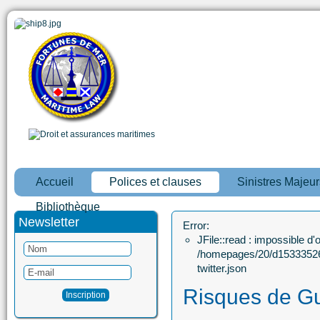
Accueil
Polices et clauses
Sinistres Majeur
Bibliothèque
Newsletter
Error:
JFile::read : impossible d'ou
/homepages/20/d15333526
twitter.json
Risques de G