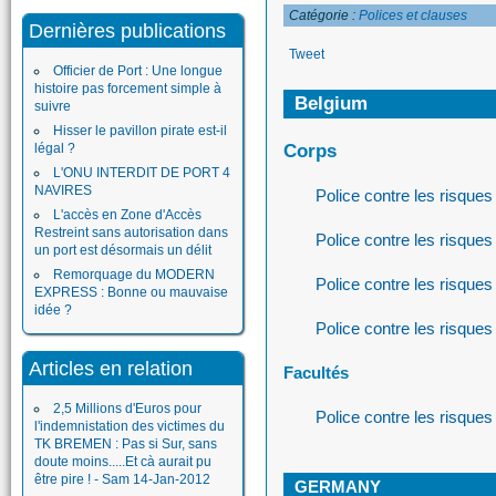
Catégorie :
Polices et clauses
Dernières publications
Tweet
Officier de Port : Une longue
histoire pas forcement simple à
Belgium
suivre
Hisser le pavillon pirate est-il
légal ?
Corps
L'ONU INTERDIT DE PORT 4
NAVIRES
Police contre les risqu
L'accès en Zone d'Accès
Restreint sans autorisation dans
Police contre les risqu
un port est désormais un délit
Remorquage du MODERN
Police contre les risqu
EXPRESS : Bonne ou mauvaise
idée ?
Police contre les risqu
Articles en relation
Facultés
2,5 Millions d'Euros pour
Police contre les risqu
l'indemnistation des victimes du
TK BREMEN : Pas si Sur, sans
doute moins.....Et cà aurait pu
être pire ! - Sam 14-Jan-2012
GERMANY