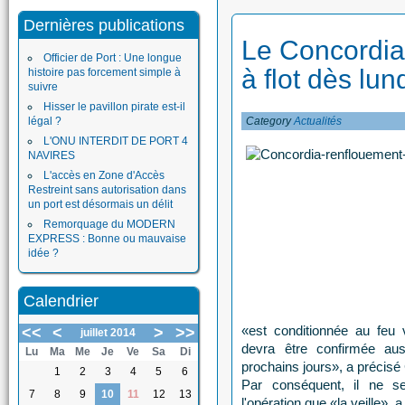
Dernières publications
Le Concordia 
Officier de Port : Une longue
à flot dès lun
histoire pas forcement simple à
suivre
Hisser le pavillon pirate est-il
légal ?
Category
Actualités
L'ONU INTERDIT DE PORT 4
NAVIRES
L'accès en Zone d'Accès
Restreint sans autorisation dans
un port est désormais un délit
Remorquage du MODERN
EXPRESS : Bonne ou mauvaise
idée ?
Calendrier
«est conditionnée au feu v
<<
<
>
>>
juillet 2014
devra être confirmée au
Lu
Ma
Me
Je
Ve
Sa
Di
prochains jours», a précisé
1
2
3
4
5
6
Par conséquent, il ne s
7
8
9
10
11
12
13
l'opération que «la veille», 