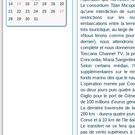
14
15
16
17
18
19
20
Le consortium Titan Micope
qu'une interdiction de sur
21
22
23
24
25
26
27
restrictions sur les 
28
29
30
31
embarcations entre la terre
très touristique, au large de
«Nous ferons comme pour 
dernier), nous attendrons
complète et nous donnerons a
Toscana Channel TV, la pré
Concordia, Maria Sargentini
Selon certains médias, l
supplémentaires sur le re
fonds marins dès que le nav
L'opération menée par Cost
ou deux jours puis quatre à
Giglio pour le port de Gêne
de 100 millions d'euros gén
La dernière traversée de l
280 km - durera quatre jour
Corse et à 10 km de l'île it
Le transfert ne se fera qu
pas de vents supérieurs à 