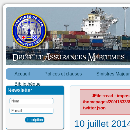
Accueil
Polices et clauses
Sinistres Majeur
Bibliothèque
Newsletter
JFile::read : imposs
/homepages/20/d15333
twitter.json
10 juillet 201