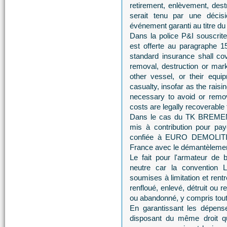
retirement, enlèvement, dest
serait tenu par une décisi
événement garanti au titre du 
Dans la police P&I souscrit
est offerte au paragraphe 
standard insurance shall cove
removal, destruction or mar
other vessel, or their equi
casualty, insofar as the rais
necessary to avoid or remov
costs are legally recoverabl
Dans le cas du TK BREMEN,
mis à contribution pour pay
confiée à EURO DEMOLITION 
France avec le démantèlem
Le fait pour l'armateur de b
neutre car la convention 
soumises à limitation et rent
renfloué, enlevé, détruit ou 
ou abandonné, y compris tout 
En garantissant les dépense
disposant du même droit que