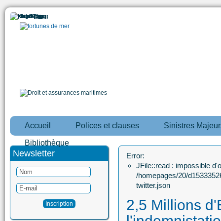
Accueil
Polices et clauses
Sinistres Majeur
Bibliothèque
Newsletter
Error:
JFile::read : impossible d'ou
/homepages/20/d15333526
twitter.json
2,5 Millions d
l'indemnistati