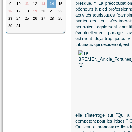
presque. » La préoccupation 
9
10
11
12
13
14
15
pêcheurs à pied professionne
16
17
18
19
20
21
22
activités touristiques (campi
23
24
25
26
27
28
29
particuliers, qui s'estime
30
31
pourraient également const
éventuellement partager av
estiment déjà trop juste. 
tribunaux qui décideront, est
elle s'interroge sur "Qui 
compétent pour les litiges ? 
Qui est le mandataire liqui