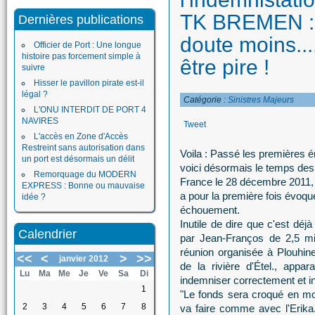
TK BREMEN : 
Dernières publications
doute moins...
Officier de Port : Une longue
histoire pas forcement simple à
être pire !
suivre
Hisser le pavillon pirate est-il
légal ?
Catégorie :
Sinistres Majeurs
L'ONU INTERDIT DE PORT 4
NAVIRES
Tweet
L'accès en Zone d'Accès
Restreint sans autorisation dans
Voila : Passé les premières é
un port est désormais un délit
voici désormais le temps des
Remorquage du MODERN
France le 28 décembre 2011
EXPRESS : Bonne ou mauvaise
a pour la première fois évoqu
idée ?
échouement.
Inutile de dire que c'est dé
Calendrier
par Jean-Franços de 2,5 mi
réunion organisée à Plouhine
<<
<
>
>>
janvier 2012
de la rivière d'Étel., appa
Lu
Ma
Me
Je
Ve
Sa
Di
indemniser correctement et in
1
"Le fonds sera croqué en mo
2
3
4
5
6
7
8
va faire comme avec l'Erika. 