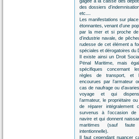
gagée à la caisse des dépôt
des dossiers d'indemnisatio
etc....
Les manifestations sur place 
étonnantes, venant d'une popu
par la mer et si proche de
d'industrie navale, de pêche
rudesse de cet élément a for
spéciales et dérogatoires du D
Il existe ainsi un Droit Soci
Pénal Maritime, mais éga
spécifiques concernant le
règles de transport, et l
encourues par l'armateur ou
cas de naufrage ou d'avaries
voyage et qui dispense
l'armateur, le propriétaire o
de réparer intégralement 
survenus à l'occasion de l'
navire et qui donnent naiss
maritimes (sauf faute
intentionnelle).
Il faut cependant nuancer ca