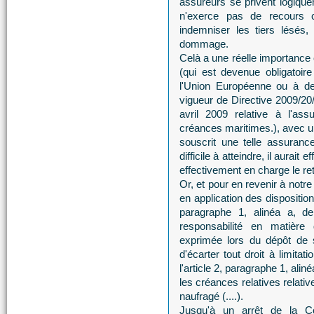
assureurs se privent logique
n'exerce pas de recours 
indemniser les tiers lésés,
dommage.
Celà a une réelle importance 
(qui est devenue obligatoire
l'Union Européenne ou à de
vigueur de Directive 2009/2
avril 2009 relative à l'as
créances maritimes.), avec u
souscrit une telle assuranc
difficile à atteindre, il aurait
effectivement en charge le re
Or, et pour en revenir à not
en application des dispositions
paragraphe 1, alinéa a, de
responsabilité en matière
exprimée lors du dépôt de s
d'écarter tout droit à limita
l'article 2, paragraphe 1, ali
les créances relatives relativ
naufragé (....).
Jusqu'à un arrêt de la C