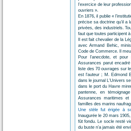
l'exercice de leur profession
ouvriers ».
En 1876, il publie « l'instit
précise sa doctrine qu'il a 
privées, des industriels. Tou
faut que toutes participent
Il est fait chevalier de la L
avec Armand Behic, minis
Code de Commerce. Il meur
Pour l'anecdote, et pour
Assurances parut encadré d
liste des 70 ouvrages sur l
est l'auteur ; M. Edmond B
dans le journal L'Univers s
dans le port du Havre miren
pantenne, en témoignage
Assurances maritimes et 
familles des marins naufrag
Une stèle fut érigée à 
Inaugurée le 20 mars 1905, e
fût fondu. Le socle resté 
du buste n'a jamais été env