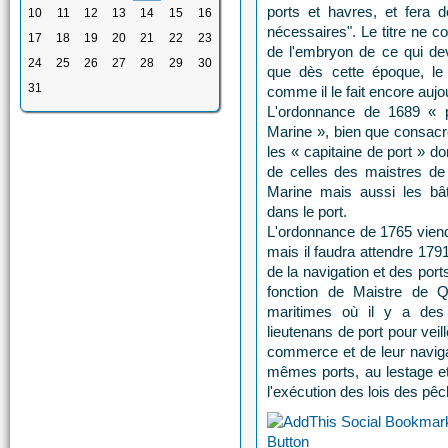
ports et havres, et fera 
10
11
12
13
14
15
16
nécessaires". Le titre ne con
17
18
19
20
21
22
23
de l'embryon de ce qui devi
24
25
26
27
28
29
30
que dès cette époque, le
31
comme il le fait encore aujo
L'ordonnance de 1689 « 
Marine », bien que consacré
les « capitaine de port » d
de celles des maistres d
Marine mais aussi les bât
dans le port.
L'ordonnance de 1765 viendr
mais il faudra attendre 1791 
de la navigation et des por
fonction de Maistre de Q
maritimes où il y a des
lieutenans de port pour veill
commerce et de leur navigat
mêmes ports, au lestage et
l'exécution des lois des pêc