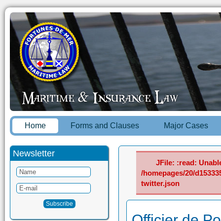
Home
Forms and Clauses
Major Cases
Newsletter
JFile: :read: Unable
/homepages/20/d15333
twitter.json
Officier de P