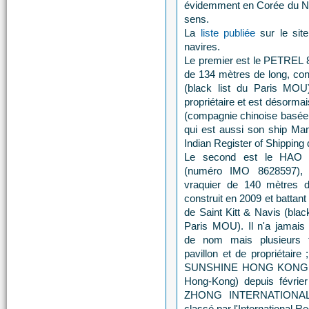
évidemment en Corée du No
sens.
La
liste publiée
sur le sit
navires.
Le premier est le PETREL 8
de 134 mètres de long, con
(black list du Paris MOU
propriétaire et est désorm
(compagnie chinoise basée 
qui est aussi son ship Man
Indian Register of Shipping
Le second est le HAO
(numéro IMO 8628597), 
vraquier de 140 mètres d
construit en 2009 et battant 
de Saint Kitt & Navis (black
Paris MOU). Il n'a jamais
de nom mais plusieurs 
pavillon et de propriétair
SUNSHINE HONG KONG LTD
Hong-Kong) depuis févrie
ZHONG INTERNATIONAL S
classé par l'International R