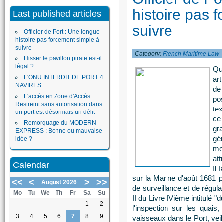
histoire pas 
Last published articles
suivre
Officier de Port : Une longue
histoire pas forcement simple à
suivre
Category:
French Maritime Law
Hisser le pavillon pirate est-il
légal ?
Qu
L'ONU INTERDIT DE PORT 4
ar
NAVIRES
de
L'accès en Zone d'Accès
po
Restreint sans autorisation dans
te
un port est désormais un délit
ce
Remorquage du MODERN
gr
EXPRESS : Bonne ou mauvaise
gé
idée ?
mo
att
Calendar
Il
sur la Marine d'août 1681 p
<<
<
>
>>
August 2026
de surveillance et de régul
Mo
Tu
We
Th
Fr
Sa
Su
II du Livre IVième intitulé "
1
2
l'inspection sur les quais,
3
4
5
6
7
8
9
vaisseaux dans le Port, veil