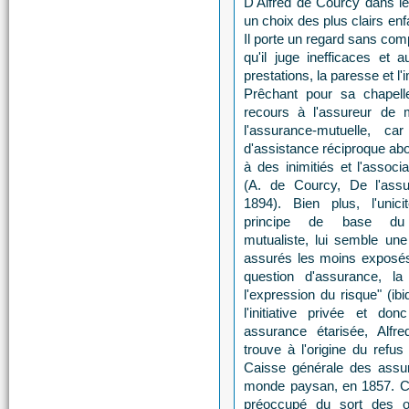
D'Alfred de Courcy dans l
un choix des plus clairs en
Il porte un regard sans com
qu'il juge inefficaces et 
prestations, la paresse et l
Prêchant pour sa chapelle
recours à l'assureur de m
l'assurance-mutuelle, car
d'assistance réciproque abo
à des inimitiés et l'associ
(A. de Courcy, De l'assur
1894). Bien plus, l'unici
principe de base du 
mutualiste, lui semble une
assurés les moins exposés
question d'assurance, la
l'expression du risque" (ibid
l'initiative privée et d
assurance étarisée, Alf
trouve à l'origine du refu
Caisse générale des assur
monde paysan, en 1857. Cat
préoccupé du sort des ou