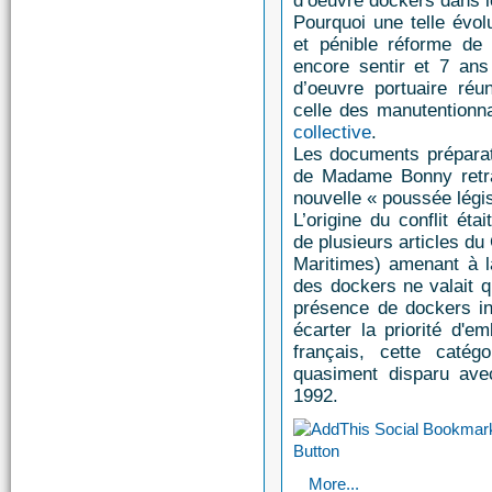
d’oeuvre dockers dans l
Pourquoi une telle évolu
et pénible réforme de 
encore sentir et 7 ans
d’oeuvre portuaire ré
celle des manutentionn
collective
.
Les documents préparato
de Madame Bonny retrac
nouvelle « poussée légis
L’origine du conflit éta
de plusieurs articles d
Maritimes) amenant à l
des dockers ne valait q
présence de dockers int
écarter la priorité d'e
français, cette caté
quasiment disparu av
1992.
More...