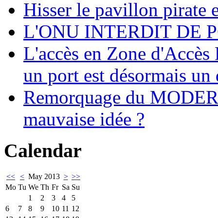
Hisser le pavillon pirate e
L'ONU INTERDIT DE 
L'accès en Zone d'Accès R
un port est désormais un 
Remorquage du MODER
mauvaise idée ?
Calendar
<<
<
May 2013
>
>>
Mo
Tu
We
Th
Fr
Sa
Su
1
2
3
4
5
6
7
8
9
10
11
12