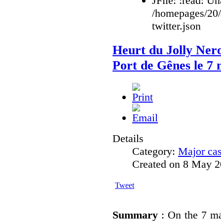
JFile: :read: Un
/homepages/20
twitter.json
Heurt du Jolly Nero
Port de Gênes le 7 
Details
Category:
Major ca
Created on 8 May 
Tweet
Summary
: On the 7 ma