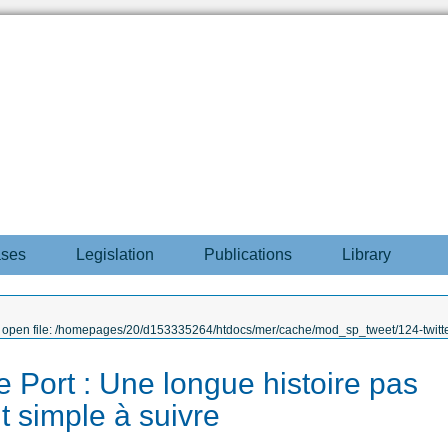
ases
Legislation
Publications
Library
to open file: /homepages/20/d153335264/htdocs/mer/cache/mod_sp_tweet/124-twitte
de Port : Une longue histoire pas
t simple à suivre