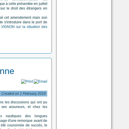
que à celle présentée en juillet
 sur le droit des étrangers en
osé cet amendement mais son
de s'introduire dans le port de
VIGNON sur la situation des
nne
Created on 1 February 2016
ns les discussions qui ont pu
, ses assureurs, et chez les
es nautiques des longues
assage d'une remorque avant de
r été couronnée de succès, le