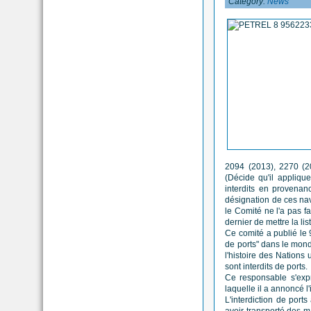
Category:
News
2094 (2013), 2270 (20
(Décide qu'il appliqu
interdits en provena
désignation de ces navi
le Comité ne l'a pas fa
dernier de mettre la li
Ce comité a publié le 
de ports" dans le mond
l'histoire des Nations
sont interdits de ports.
Ce responsable s'expr
laquelle il a annoncé l
L'interdiction de ports
avoir transporté des m