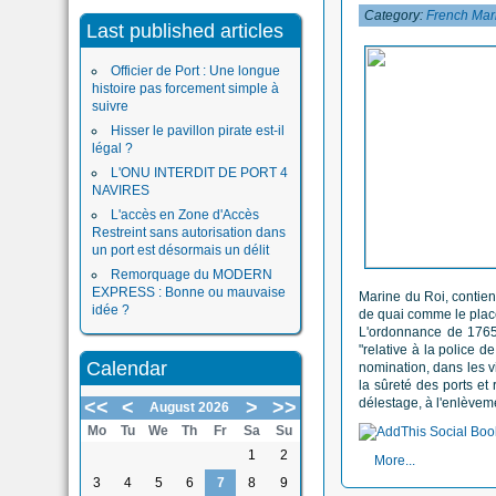
Category:
French Mar
Last published articles
Officier de Port : Une longue
histoire pas forcement simple à
suivre
Hisser le pavillon pirate est-il
légal ?
L'ONU INTERDIT DE PORT 4
NAVIRES
L'accès en Zone d'Accès
Restreint sans autorisation dans
un port est désormais un délit
Remorquage du MODERN
EXPRESS : Bonne ou mauvaise
Marine du Roi, contient
idée ?
de quai comme le place
L'ordonnance de 1765 v
"relative à la police 
Calendar
nomination, dans les vi
la sûreté des ports et
délestage, à l'enlèveme
<<
<
>
>>
August 2026
Mo
Tu
We
Th
Fr
Sa
Su
1
2
More...
3
4
5
6
7
8
9