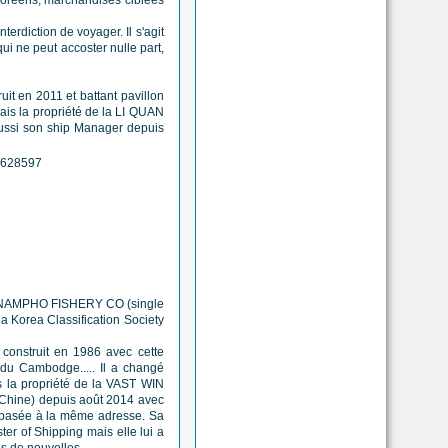
terdiction de voyager. Il s'agit
ui ne peut accoster nulle part,
it en 2011 et battant pavillon
mais la propriété de la LI QUAN
ussi son ship Manager depuis
de la NAMPHO FISHERY CO (single
a Korea Classification Society
 construit en 1986 avec cette
i du Cambodge..... Il a changé
is
la propriété de la VAST WIN
Chine) depuis août 2014 avec
sée à la même adresse. Sa
ter of Shipping mais elle lui a
as de nouvelles.