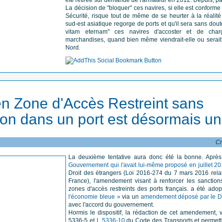
La décision de "bloquer" ces navires, si elle est conform
Sécurité, risque tout de même de se heurter à la réalité
sud-est asiatique regorge de ports et qu'il sera sans dout
vitam eternam" ces navires d'accoster et de char
marchandises, quand bien même viendrait-elle ou serait
Nord.
en Zone d'Accès Restreint sans
ion dans un port est désormais un 
Cr
La deuxième tentative aura donc été la bonne. Après
Gouvernement qui l'avait lui-même proposé en juillet 2
Droit des étrangers (Loi 2016-274 du 7 mars 2016 relat
France), l'amendement visant à renforcer les sanction
zones d'accès restreints des ports français. a été ad
l'économie bleue »
via un
amendement déposé par le D
avec l'accord du gouvernement.
Hormis le dispositif, la rédaction de cet amendement, vi
5336-5 et
L 5336-10
du Code des Transports et permettr