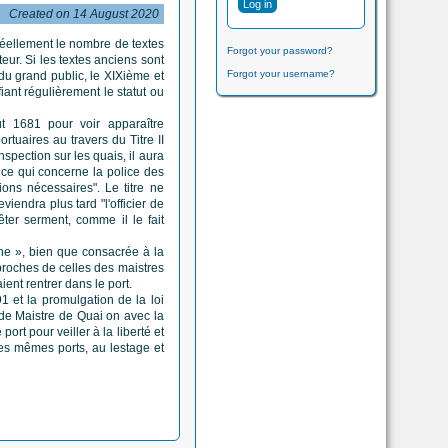
Created on 14 August 2020
 réellement le nombre de textes
Forgot your password?
eur. Si les textes anciens sont
Forgot your username?
du grand public, le XIXième et
iant régulièrement le statut ou
t 1681 pour voir apparaître
rtuaires au travers du Titre II
nspection sur les quais, il aura
t ce qui concerne la police des
ions nécessaires". Le titre ne
viendra plus tard "l'officier de
ter serment, comme il le fait
e », bien que consacrée à la
 proches de celles des maistres
nt rentrer dans le port.
1 et la promulgation de la loi
n de Maistre de Quai on avec la
ort pour veiller à la liberté et
des mêmes ports, au lestage et