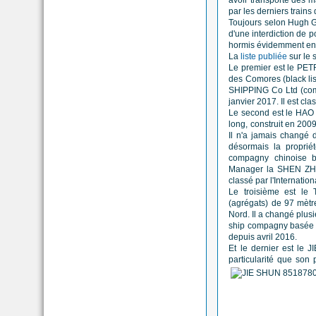
par les derniers trains
Toujours selon Hugh Gri
d'une interdiction de p
hormis évidemment en 
La
liste publiée
sur le 
Le premier est le PETR
des Comores (black lis
SHIPPING Co Ltd (comp
janvier 2017. Il est cl
Le second est le HAO
long, construit en 2009
Il n'a jamais changé d
désormais la propr
compagny chinoise b
Manager la SHEN ZH
classé par l'Internatio
Le troisième est le
(agrégats) de 97 mètre
Nord. Il a changé plus
ship compagny basée à 
depuis avril 2016.
Et le dernier est le 
particularité que son 