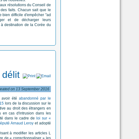
e aux résolutions du Conseil de
 des faits. Chacun sait que le
e bien difficile d'empêcher "ad
ger et de décharger leurs
 à destination de la Corée du
délit
eated on 13 September 2016
 avoir été
abandonné par le
015
lors de la discussion sur le
ive au droit des étrangers en
s en cas d'intrusion dans les
opté dans le cadre de
loi sur «
éputé Arnaud Leroy
et adopté
sant à modifier les articles L
e de « correctionnaliser » les