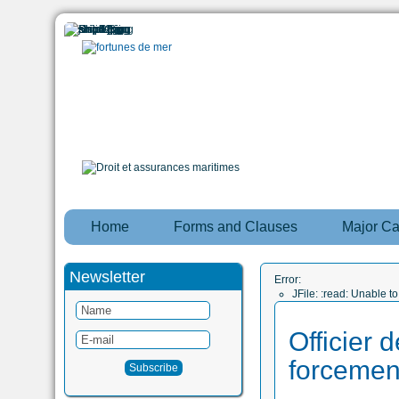
Home
Forms and Clauses
Major C
Newsletter
Error:
JFile: :read: Unable 
Officier 
forcemen