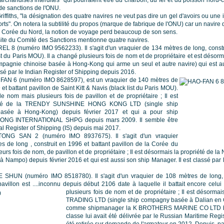
 de sanctions de l'ONU.
ffiths, "la désignation des quatre navires ne veut pas dire un gel d'avoirs ou une in
orts". On notera la subtilité du propos (marque de fabrique de l'ONU) car un navire q
Corée du Nord, la notion de voyage perd beaucoup de son sens.
site du Comité des Sanctions mentionne quatre navires.
EL 8 (numéro IMO 9562233). Il s'agit d'un vraquier de 134 mètres de long, constru
t du Paris MOU). Il a changé plusieurs fois de nom et de propriétaire et est désor
agnie chinoise basée à Hong-Kong qui arme un seul et autre navire) qui est a
assé par le Indian Register of Shipping depuis 2016.
 FAN 6 (numéro IMO 8628597), est un vraquier de 140 mètres de
 et battant pavillon de Saint Kitt & Navis (black list du Paris MOU).
e nom mais plusieurs fois de pavillon et de propriétaire ; Il est
iété de la TRENDY SUNSHINE HONG KONG LTD (single ship
asée à Hong-Kong) depuis février 2017 et qui a pour ship
ONG INTERNATIONAL SHPG depuis mars 2009. Il semble être
nal Register of Shipping (IS) depuis mai 2017.
 TONG SAN 2 (numéro IMO 8937675). Il s'agit d'un vraquier
s de long , construit en 1996 et battant pavillon de la Corée du
ieurs fois de nom, de pavillon et de propriétaire ; Il est désormais la propriété 
Nampo) depuis février 2016 et qui est aussi son ship Manager. Il est classé par l
JIE SHUN (numéro IMO 8518780). Il s'agit d'un vraquier de 108 mètres de long,
pavillon est ....inconnu depuis début 2106 date à laquelle il battait encore celu
plusieurs fois de nom et de propriétaire ; Il est désorma
TRADING LTD (single ship compagny basée à Dalian en 
comme shipmanager la K BROTHERS MARINE CO LTD ba
classe lui avait été délivrée par le Russian Maritime Regis
été retirée sur demande de l'armateur en 2012. Depuis, p