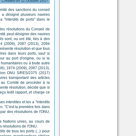
Created on 11 October 2017
omité des sanctions du conseil
) a désigné plusieurs navires
 "interdits de ports" dans le
 les résolutions du Conseil de
ité peut désigner des navires
ls sont, ou ont été, liés à des
874 (2009), 2087 (2013), 2094
résente résolution et que tous
ires dans leurs ports, sauf si
ur au port d'origine, ou si le
s humanitaires ou à toute autre
006), 1874 (2009), 2087 (2013),
lution ONU S/RES/2375 (2017)
res transportant des articles
n au Comité de procéder à la
sente résolution, décide que si
eçu ledit rapport, et charge ce
 interdites et les a "interdits
, "C'est la première fois dans
 par des résolutions de l'ONU,
s Nations unies, au cours de
es résolutions de l'ONU.
its de tous les ports (...) pour
-coréens, marchandises ciblées