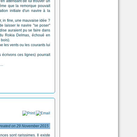
en attendant de lui trouver un
 même que la remorque pouvait
tion initiale d'un navire à la
r, in fine, une mauvaise idée ?
e laisser le navire "se poser"
ise auraient pu se faire dans
e du Rokia Delmas, échoué en
 bois).
ue les vents ou les courants lui
écrivons ces lignes) pourrait
..
reated on 29 November 2015
ces sont rarissimes. Il existe