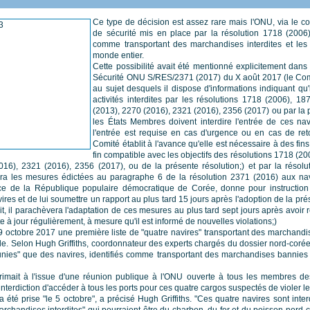
Ce type de décision est assez rare mais l'ONU, via le c
de sécurité mis en place par la résolution 1718 (2006
comme transportant des marchandises interdites et les a
monde entier.
Cette possibilité avait été mentionné explicitement dans
Sécurité ONU S/RES/2371 (2017) du X août 2017 (le Com
au sujet desquels il dispose d'informations indiquant qu'i
activités interdites par les résolutions 1718 (2006), 1
(2013), 2270 (2016), 2321 (2016), 2356 (2017) ou par la p
les États Membres doivent interdire l'entrée de ces nav
l'entrée est requise en cas d'urgence ou en cas de reto
Comité établit à l'avance qu'elle est nécessaire à des fin
fin compatible avec les objectifs des résolutions 1718 (2
16), 2321 (2016), 2356 (2017), ou de la présente résolution;) et par la réso
era les mesures édictées au paragraphe 6 de la résolution 2371 (2016) aux navi
nce de la République populaire démocratique de Corée, donne pour instructio
res et de lui soumettre un rapport au plus tard 15 jours après l'adoption de la pré
it, il parachèvera l'adaptation de ces mesures au plus tard sept jours après avoir r
ste à jour régulièrement, à mesure qu'il est informé de nouvelles violations;)
9 octobre 2017 une première liste de "quatre navires" transportant des marchandises
e. Selon Hugh Griffiths, coordonnateur des experts chargés du dossier nord-coréen
 unies" que des navires, identifiés comme transportant des marchandises bannies
imait à l'issue d'une réunion publique à l'ONU ouverte à tous les membres de
'interdiction d'accéder à tous les ports pour ces quatre cargos suspectés de violer l
 a été prise "le 5 octobre", a précisé Hugh Griffiths. "Ces quatre navires sont interd
archandises interdites" qui pourraient être du charbon, du fer et du poisson nord