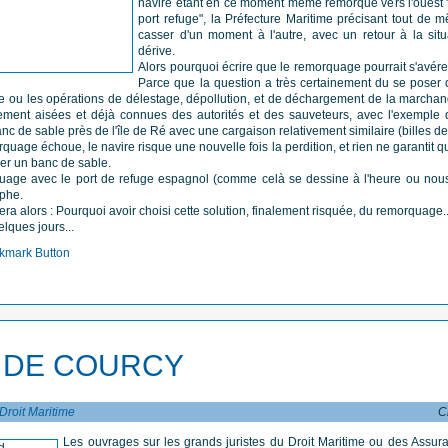
navire étant en ce moment même remorqué vers l'ouest "
port refuge", la Préfecture Maritime précisant tout de
casser d'un moment à l'autre, avec un retour à la situa
dérive.
Alors pourquoi écrire que le remorquage pourrait s'avére
Parce que la question a très certainement du se poser d
e ou les opérations de délestage, dépollution, et de déchargement de la marchand
vement aisées et déjà connues des autorités et des sauveteurs, avec l'exempl
c de sable près de l'île de Ré avec une cargaison relativement similaire (billes de
orquage échoue, le navire risque une nouvelle fois la perdition, et rien ne garantit q
er un banc de sable.
uage avec le port de refuge espagnol (comme celà se dessine à l'heure ou nous 
ophe.
ra alors : Pourquoi avoir choisi cette solution, finalement risquée, du remorquage...
lques jours...
 DE COURCY
 Droit Maritime
C
Les ouvrages sur les grands juristes du Droit Maritime ou des Assuran