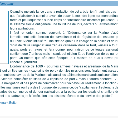
itime Law
Quand je me suis lancé dans la rédaction de cet article, je n'imaginais pas
que j'allais devoir compiler avant de poser la moindre ligne sur mon ordinat
rares et peu loquasses sur ce corps de fonctionnaire discret et peu connu 
le XXième siècle ont généré une foultitude de lois, décrets ou arrêtés modif
leurs attributions.
Il faut remonter, comme souvent, à l'Ordonnance sur la Marine d'aoû
formellement cette fonction de surveillance et de régulation des espaces po
du Livre IVième intitulé "du maistre de quai". En charge de la police et de l'i
"soin de "faire ranger et amarrer les vaisseaux dans le Port, veillera à tou
quais, ports et havres, et fera donner pour raison de ce toutes assignat
contient que 7 articles mais il s'agit bel et bien là de l'embryon de ce qui de
port". On notera que dès cette époque, le « maistre de quai » devait prê
encore aujourd'hui.
L'ordonnance de 1689 « pour les armées navales et arsenaux de la Marin
 tout un titre sur les « capitaine de port » dont les missions sont finalement assez
ment des navires de la Marine mais aussi les bâtiments marchands qui souhaiteraie
iendra compléter ce statut de « capitaine de port » mais il faudra attendre 179
de la navigation et des ports de commerce" pour voir évoluer réellement la fonctio
lles maritimes où il y a des tribunaux de commerce, de "capitaines et lieutenans de p
 rades de commerce et de leur navigation, à la police sur les quais et chantiers 
nt des cadavres, et à l'exécution des lois des pêches et du service des pilotes".