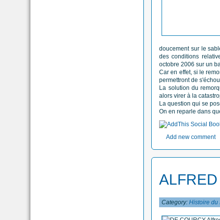
doucement sur le sabl
des conditions relati
octobre 2006 sur un ban
Car en effet, si le rem
permettront de s'échou
La solution du remorq
alors virer à la catastr
La question qui se pose
On en reparle dans que
Add new comment
ALFRED
Category:
Histoire du