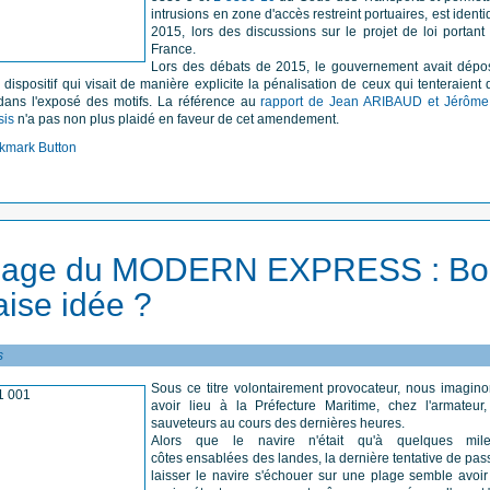
intrusions en zone d'accès restreint portuaires, est identi
2015, lors des discussions sur le projet de loi portant
France.
Lors des débats de 2015, le gouvernement avait dép
 dispositif qui visait de manière explicite la pénalisation de ceux qui tenteraient 
é dans l'exposé des motifs. La référence au
rapport de Jean ARIBAUD et Jérôme 
sis
n'a pas non plus plaidé en faveur de cet amendement.
age du MODERN EXPRESS : Bo
ise idée ?
s
Sous ce titre volontairement provocateur, nous imagino
avoir lieu à la Préfecture Maritime, chez l'armateur
sauveteurs au cours des dernières heures.
Alors que le navire n'était qu'à quelques mil
côtes ensablées des landes, la dernière tentative de p
laisser le navire s'échouer sur une plage semble avoi