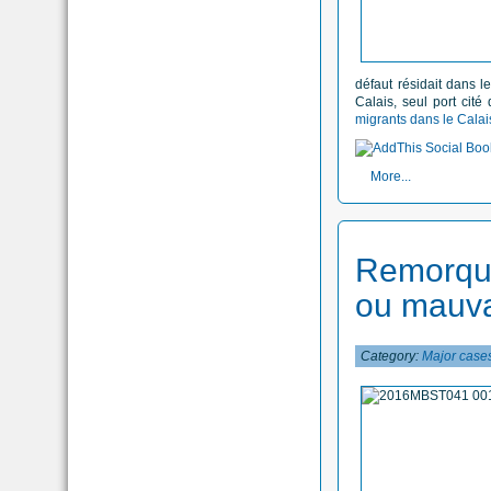
défaut résidait dans le
Calais, seul port cit
migrants dans le Calai
More...
Remorqu
ou mauva
Category:
Major case