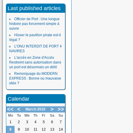
Last published articles
Officier de Port : Une longue
histoire pas forcement simple à
suivre
Hisser le pavillon pirate est-il
légal ?
L'ONU INTERDIT DE PORT 4
NAVIRES
L'accès en Zone d'Accès
Restreint sans autorisation dans
un port est désormais un délit
Remorquage du MODERN
EXPRESS : Bonne ou mauvaise
idée ?
Calendar
<<
<
>
>>
March 2010
Mo
Tu
We
Th
Fr
Sa
Su
1
2
3
4
5
6
7
8
9
10
11
12
13
14