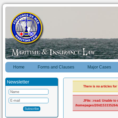
Home
Forms and Clauses
Major Cases
Newsletter
There is no articles for
JFile: :read: Unable to 
/homepages/20/d153335264/