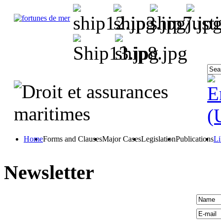
Home
Forms and Clauses
Major Cases
Legislation
Publications
Li
Newsletter