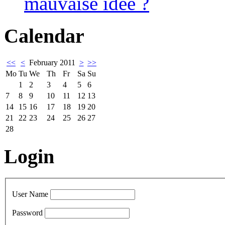
mauvaise idée ?
Calendar
<<
<
February 2011
>
>>
Mo
Tu
We
Th
Fr
Sa
Su
1
2
3
4
5
6
7
8
9
10
11
12
13
14
15
16
17
18
19
20
21
22
23
24
25
26
27
28
Login
User Name
Password