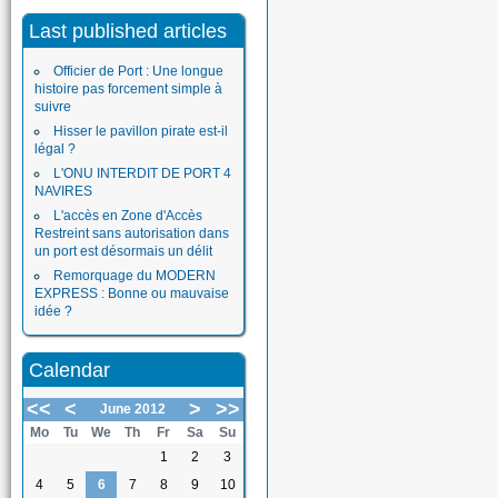
Last published articles
Officier de Port : Une longue
histoire pas forcement simple à
suivre
Hisser le pavillon pirate est-il
légal ?
L'ONU INTERDIT DE PORT 4
NAVIRES
L'accès en Zone d'Accès
Restreint sans autorisation dans
un port est désormais un délit
Remorquage du MODERN
EXPRESS : Bonne ou mauvaise
idée ?
Calendar
<<
<
>
>>
June 2012
Mo
Tu
We
Th
Fr
Sa
Su
1
2
3
4
5
6
7
8
9
10