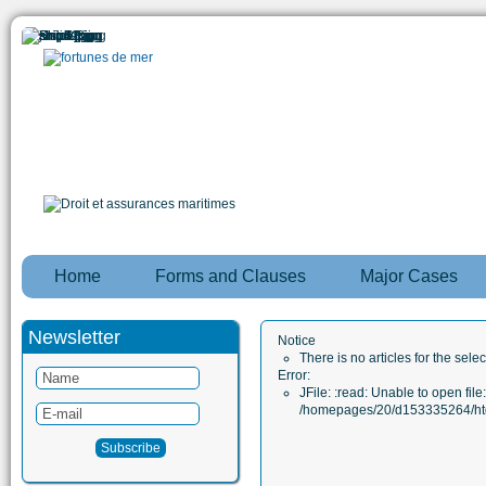
Home
Forms and Clauses
Major Cases
Newsletter
Notice
There is no articles for the sele
Error:
JFile: :read: Unable to open file:
/homepages/20/d153335264/htd