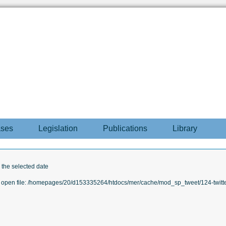
ases
Legislation
Publications
Library
r the selected date
to open file: /homepages/20/d153335264/htdocs/mer/cache/mod_sp_tweet/124-twitte