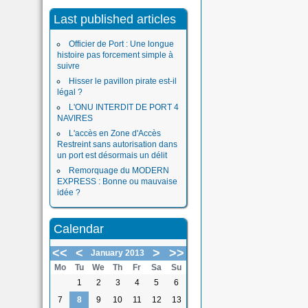
Last published articles
Officier de Port : Une longue
histoire pas forcement simple à
suivre
Hisser le pavillon pirate est-il
légal ?
L'ONU INTERDIT DE PORT 4
NAVIRES
L'accès en Zone d'Accès
Restreint sans autorisation dans
un port est désormais un délit
Remorquage du MODERN
EXPRESS : Bonne ou mauvaise
idée ?
Calendar
<<
<
>
>>
January 2013
Mo
Tu
We
Th
Fr
Sa
Su
1
2
3
4
5
6
7
8
9
10
11
12
13