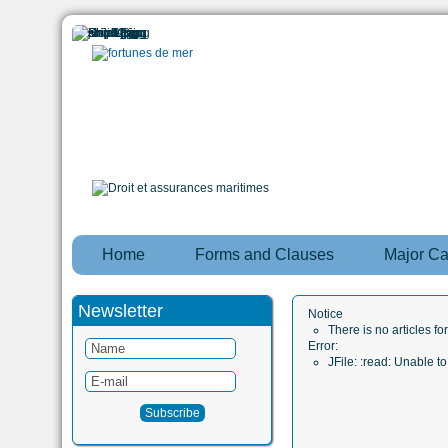
Home
Forms and Clauses
Major C
Newsletter
Notice
There is no articles fo
Error:
JFile: :read: Unable 