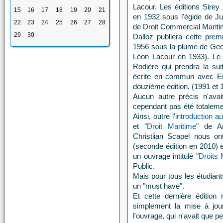
Lacour. Les éditions Sirey 
15
16
17
18
19
20
21
en 1932 sous l'égide de Jul
22
23
24
25
26
27
28
de Droit Commercial Mariti
29
30
Dalloz publiera cette prem
1956 sous la plume de Geo
Léon Lacour en 1933). Le 
Rodière qui prendra la su
écrite en commun avec Em
douzième édition, (1991 et 
Aucun autre précis n'avai
cependant pas été totaleme
Ainsi, outre l'
introduction a
et "
Droit Maritime
" de A
Christiian Scapel nous o
(seconde édition en 2010) e
un ouvrage intitulé "
Droits 
Public.
Mais pour tous les étudiants
un "must have".
Et cette dernière édition
simplement la mise à jour
l'ouvrage, qui n'avait que 