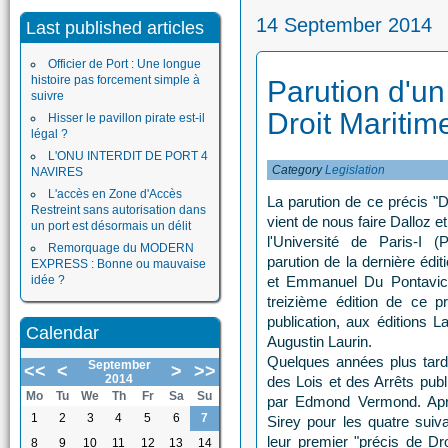
14 September 2014
Last published articles
Officier de Port : Une longue
histoire pas forcement simple à
Parution d'u
suivre
Droit Maritim
Hisser le pavillon pirate est-il
légal ?
L'ONU INTERDIT DE PORT 4
Category
Legislation
NAVIRES
L'accès en Zone d'Accès
La parution de ce précis "D
Restreint sans autorisation dans
vient de nous faire Dalloz e
un port est désormais un délit
l'Université de Paris-I 
Remorquage du MODERN
parution de la dernière éd
EXPRESS : Bonne ou mauvaise
idée ?
et Emmanuel Du Pontavice,
treizième édition de ce p
publication, aux éditions L
Calendar
Augustin Laurin.
Quelques années plus tard,
September
<<
<
>
>>
2014
des Lois et des Arrêts publ
Mo
Tu
We
Th
Fr
Sa
Su
par Edmond Vermond. Aprè
1
2
3
4
5
6
7
Sirey pour les quatre suiva
leur premier "précis de D
8
9
10
11
12
13
14