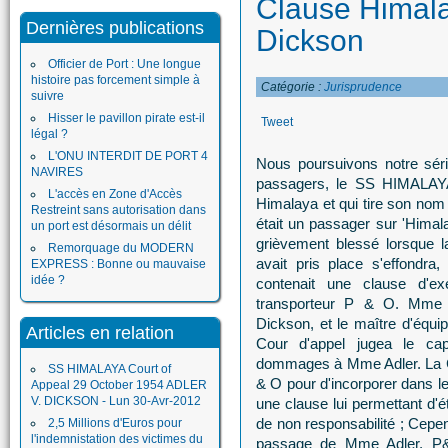
Clause Himala
Dernières publications
Dickson
Officier de Port : Une longue
histoire pas forcement simple à
Catégorie :
Jurisprudence
suivre
Hisser le pavillon pirate est-il
Tweet
légal ?
L'ONU INTERDIT DE PORT 4
Nous poursuivons notre séri
NAVIRES
passagers, le SS HIMALAYA
L'accès en Zone d'Accès
Himalaya et qui tire son nom 
Restreint sans autorisation dans
était un passager sur 'Himal
un port est désormais un délit
grièvement blessé lorsque l
Remorquage du MODERN
avait pris place s'effondra,
EXPRESS : Bonne ou mauvaise
idée ?
contenait une clause d'ex
transporteur P & O. Mme Ad
Dickson, et le maître d'équi
Articles en relation
Cour d'appel jugea le ca
dommages à Mme Adler. La Co
SS HIMALAYA Court of
& O pour d'incorporer dans l
Appeal 29 October 1954 ADLER
V. DICKSON - Lun 30-Avr-2012
une clause lui permettant d'
de non responsabilité ; Cepen
2,5 Millions d'Euros pour
l'indemnistation des victimes du
passage de Mme Adler, P&O