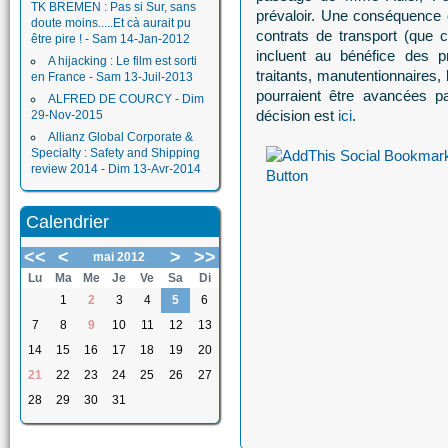
TK BREMEN : Pas si Sur, sans
prévaloir. Une conséquence 
doute moins.....Et cà aurait pu
contrats de transport (que 
être pire ! - Sam 14-Jan-2012
incluent au bénéfice des p
A hijacking : Le film est sorti
traitants, manutentionnaires, 
en France - Sam 13-Juil-2013
pourraient être avancées p
ALFRED DE COURCY - Dim
décision est
ici
.
29-Nov-2015
Allianz Global Corporate &
Specialty : Safety and Shipping
review 2014 - Dim 13-Avr-2014
Calendrier
<<
<
>
>>
mai 2012
Lu
Ma
Me
Je
Ve
Sa
Di
1
2
3
4
5
6
7
8
9
10
11
12
13
14
15
16
17
18
19
20
21
22
23
24
25
26
27
28
29
30
31