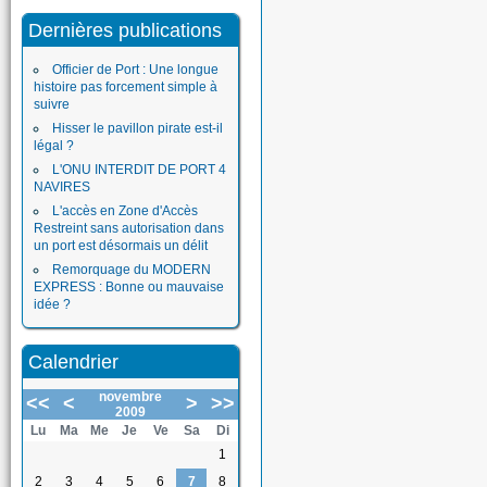
Dernières publications
Officier de Port : Une longue
histoire pas forcement simple à
suivre
Hisser le pavillon pirate est-il
légal ?
L'ONU INTERDIT DE PORT 4
NAVIRES
L'accès en Zone d'Accès
Restreint sans autorisation dans
un port est désormais un délit
Remorquage du MODERN
EXPRESS : Bonne ou mauvaise
idée ?
Calendrier
novembre
<<
<
>
>>
2009
Lu
Ma
Me
Je
Ve
Sa
Di
1
2
3
4
5
6
7
8