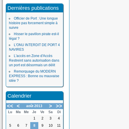
Dernières publications
Officier de Port : Une longue
histoire pas forcement simple à
suivre
Hisser le pavillon pirate est-il
légal ?
L'ONU INTERDIT DE PORT 4
NAVIRES
L'accès en Zone d'Accès
Restreint sans autorisation dans
un port est désormais un délit
Remorquage du MODERN
EXPRESS : Bonne ou mauvaise
idée ?
Calendrier
<<
<
>
>>
août 2013
Lu
Ma
Me
Je
Ve
Sa
Di
1
2
3
4
5
6
7
8
9
10
11