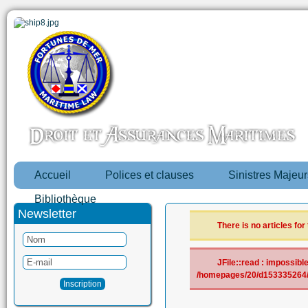
Accueil
Polices et clauses
Sinistres Majeur
Bibliothèque
Newsletter
There is no articles for
JFile::read : impossible 
/homepages/20/d153335264/