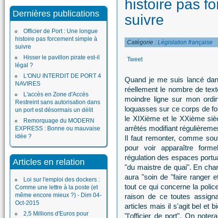
histoire pas f
Dernières publications
suivre
Officier de Port : Une longue
histoire pas forcement simple à
Catégorie :
Législation française
suivre
Hisser le pavillon pirate est-il
Tweet
légal ?
L'ONU INTERDIT DE PORT 4
Quand je me suis lancé dans 
NAVIRES
réellement le nombre de texte
L'accès en Zone d'Accès
moindre ligne sur mon ordin
Restreint sans autorisation dans
loquasses sur ce corps de fon
un port est désormais un délit
le XIXième et le XXième sièc
Remorquage du MODERN
arrêtés modifiant régulièrement
EXPRESS : Bonne ou mauvaise
idée ?
Il faut remonter, comme sou
pour voir apparaître forme
régulation des espaces portuai
Articles en relation
"du maistre de quai". En charg
aura "soin de "faire ranger e
Loi sur l'emploi des dockers :
tout ce qui concerne la polic
Comme une lettre à la poste (et
même encore mieux ?) - Dim 04-
raison de ce toutes assigna
Oct-2015
articles mais il s'agit bel et
2,5 Millions d'Euros pour
"l'officier de port". On not