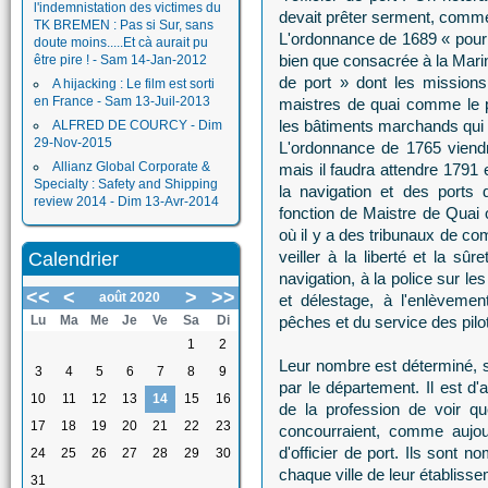
l'indemnistation des victimes du
devait prêter serment, comme i
TK BREMEN : Pas si Sur, sans
L'ordonnance de 1689 « pour
doute moins.....Et cà aurait pu
bien que consacrée à la Marine
être pire ! - Sam 14-Jan-2012
de port » dont les mission
A hijacking : Le film est sorti
en France - Sam 13-Juil-2013
maistres de quai comme le 
les bâtiments marchands qui s
ALFRED DE COURCY - Dim
29-Nov-2015
L'ordonnance de 1765 viendr
Allianz Global Corporate &
mais il faudra attendre 1791 e
Specialty : Safety and Shipping
la navigation et des ports
review 2014 - Dim 13-Avr-2014
fonction de Maistre de Quai 
où il y a des tribunaux de co
veiller à la liberté et la s
Calendrier
navigation, à la police sur l
<<
<
>
>>
août 2020
et délestage, à l'enlèvemen
Lu
Ma
Me
Je
Ve
Sa
Di
pêches et du service des pilo
1
2
Leur nombre est déterminé, su
3
4
5
6
7
8
9
par le département. Il est d
10
11
12
13
14
15
16
de la profession de voir qu
17
18
19
20
21
22
23
concourraient, comme aujour
d'officier de port. Ils sont
24
25
26
27
28
29
30
chaque ville de leur établisse
31