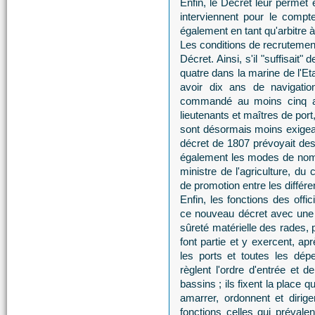
Enfin, le Décret leur permet 
interviennent pour le compt
également en tant qu'arbitre 
Les conditions de recrutemen
Décret. Ainsi, s'il "suffisait"
quatre dans la marine de l'Et
avoir dix ans de navigation
commandé au moins cinq a
lieutenants et maîtres de por
sont désormais moins exigea
décret de 1807 prévoyait des
également les modes de nomin
ministre de l'agriculture, du
de promotion entre les différe
Enfin, les fonctions des off
ce nouveau décret avec une m
sûreté matérielle des rades, 
font partie et y exercent, a
les ports et toutes les dép
règlent l'ordre d'entrée et 
bassins ; ils fixent la place 
amarrer, ordonnent et diri
fonctions celles qui prévalen