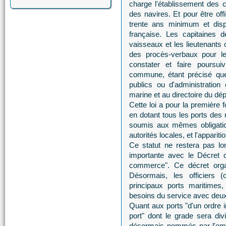
charge l'établissement des ce
des navires. Et pour être offi
trente ans minimum et disp
française. Les capitaines d
vaisseaux et les lieutenants 
des procès-verbaux pour les
constater et faire poursui
commune, étant précisé que 
publics ou d'administration
marine et au directoire du dé
Cette loi a pour la première f
en dotant tous les ports de
soumis aux mêmes obligatio
autorités locales, et l'appariti
Ce statut ne restera pas lo
importante avec le Décret 
commerce". Ce décret organ
Désormais, les officiers (
principaux ports maritimes
besoins du service avec deu
Quant aux ports "d'un ordre i
port" dont le grade sera div
désormais nommés par l'empe