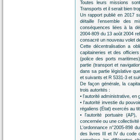
Toutes leurs missions so
Transports et il serait bien tro
Un rapport publié en 2017 sur
détaille l'ensemble des m
conséquences liées à la déc
2004-809 du 13 août 2004 rela
consacré un nouveau volet de d
Cette décentralisation a ob
capitaineries et des officier
(police des ports maritimes)
partie (transport et navigati
dans sa partie législative qu
et suivants et R 5331-3 et sui
De façon générale, la capit
trois autorités :
• l'autorité administrative, en
• l'autorité investie du pouv
régaliens (État) exercés au ti
• l'autorité portuaire (AP)
concernée ou une collectivité
L'ordonnance n°2005-898 du 
des livres III et IV du code 
complexe, les différentes cha