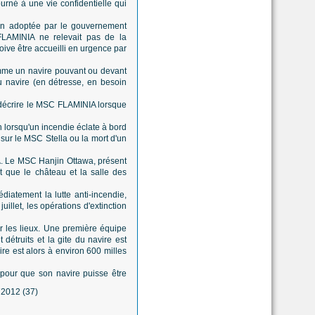
urné à une vie confidentielle qui
ion adoptée par le gouvernement
FLAMINIA ne relevait pas de la
doive être accueilli en urgence par
comme un navire pouvant ou devant
du navire (en détresse, en besoin
e décrire le MSC FLAMINIA lorsque
 lorsqu'un incendie éclate à bord
sur le MSC Stella ou la mort d'un
A. Le MSC Hanjin Ottawa, présent
t que le château et la salle des
iatement la lutte anti-incendie,
illet, les opérations d'extinction
r les lieux. Une première équipe
 détruits et la gite du navire est
ire est alors à environ 600 milles
 pour que son navire puisse être