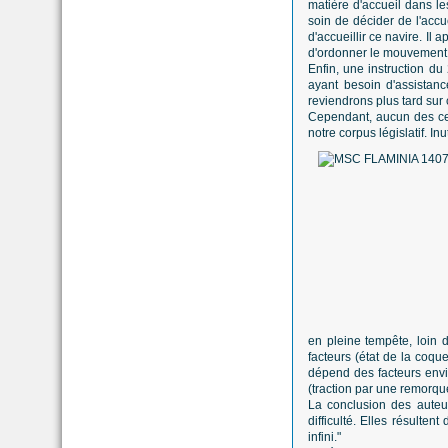
matière d'accueil dans le
soin de décider de l'accu
d'accueillir ce navire. Il
d'ordonner le mouvement d
Enfin, une instruction du
ayant besoin d'assistan
reviendrons plus tard sur c
Cependant, aucun des ces
notre corpus législatif. In
en pleine tempête, loin 
facteurs (état de la coque
dépend des facteurs envi
(traction par une remorqu
La conclusion des auteurs
difficulté. Elles résulte
infini."