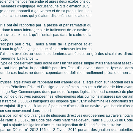
 déclenchement de l'incendie et après deux explosions qui
x membres d'équipage. Accusant une gite d'environ 10°, il
ge de son appareil à gouverner et de sa propulsion. Les
et les conteneurs qui y étaient disposés sont totalement
qu'ils ont été rapportés par la presse et par l'armateur du
t donc à nous interroger sur le traitement de ce navire et
e navire, aux motifs qu'il n'entrait pas dans le cadre de la
efuge.
est pas peu dire), il nous a fallu de la patience et et
 pour la généalogie juridique afin de retrouver les textes
t d'ailleurs évolués au cours des dernières années et au gré des circulaires, direc
ropéenne, La France.....
type de dossier tient sans doute dans un fait assez simple mais finalement assez ef
, ont bien prévu la possibilité pour les Etats d'intervenir dans ce type de dossi
aucun de ces textes ne donne cependant de définition réellement précise et non 
.
bysses législatives en rappelant tout d'abord que la législation sur l'accueil des
s des Pétroliers Erika et Prestige, et ce même si le sujet a été abordé bien avan
ntego Bay. Commençons donc par notre "corpus législatif qui est composé de plus
osition de directives européennes, elles-mêmes plus ou moins inspirées par certaines
st l'article L 5331-3 transports qui dispose que "L'Etat détermine les conditions d'a
ve enjoint s'il y a lieu à l'autorité portuaire d'accueillir un navire ayant besoin d'ass
nner son mouvement dans le port.
a transposition en droit français de plusieurs directives européennes au travers n
crée l'article L 361-1 du Code des Ports Maritimes devenu l'article L 5331-3 du Cod
qui a ajouté l'obligation d'accueil sur injonction de l'autorité administrative.
par un Décret n° 2012-166 du 2 février 2012 portant désignation des autorités