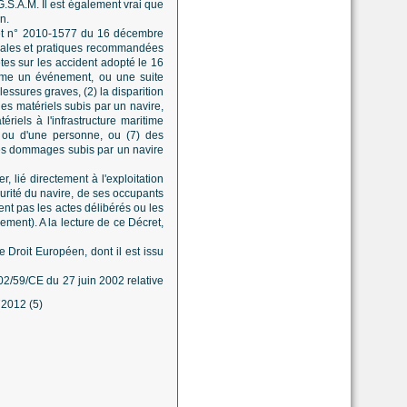
.G.S.A.M. Il est également vrai que
n.
cret n° 2010-1577 du 16 décembre
onales et pratiques recommandées
es sur les accident adopté le 16
omme un événement, ou une suite
essures graves, (2) la disparition
es matériels subis par un navire,
iels à l'infrastructure maritime
e ou d'une personne, ou (7) des
des dommages subis par un navire
 lié directement à l'exploitation
urité du navire, de ses occupants
ent pas les actes délibérés ou les
ement). A la lecture de ce Décret,
 Droit Européen, dont il est issu
2002/59/CE du 27 juin 2002 relative