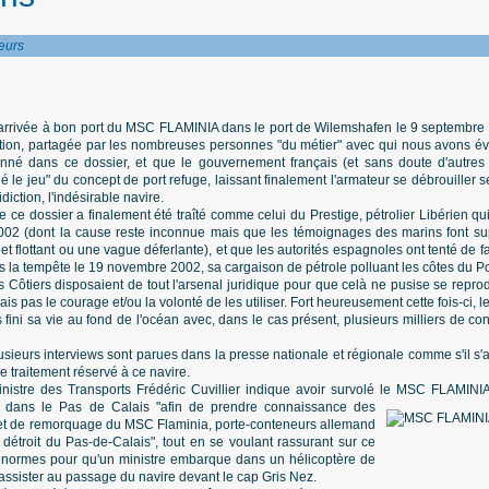
eurs
l'arrivée à bon port du MSC FLAMINIA dans le port de Wilemshafen le 9 septembre d
ation, partagée par les nombreuses personnes "du métier" avec qui nous avons 
ionné dans ce dossier, et que le gouvernement français (et sans doute d'autre
é le jeu" du concept de port refuge, laissant finalement l'armateur se débrouiller se
iction, l'indésirable navire.
 ce dossier a finalement été traîté comme celui du Prestige, pétrolier Libérien qui
2 (dont la cause reste inconnue mais que les témoignages des marins font supp
t flottant ou une vague déferlante), et que les autorités espagnoles ont tenté de f
ans la tempête le 19 novembre 2002, sa cargaison de pétrole polluant les côtes du 
s Côtiers disposaient de tout l'arsenal juridique pour que celà ne pusise se repro
is pas le courage et/ou la volonté de les utiliser. Fort heureusement cette fois-ci, le
s fini sa vie au fond de l'océan avec, dans le cas présent, plusieurs milliers de c
lusieurs interviews sont parues dans la presse nationale et régionale comme s'il s'ag
e traitement réservé à ce navire.
Ministre des Transports Frédéric Cuvillier indique avoir survolé le MSC FLAMIN
t dans le Pas de Calais "afin de prendre connaissance des
 et de remorquage du MSC Flaminia, porte-conteneurs allemand
 détroit du Pas-de-Calais", tout en se voulant rassurant sur ce
s normes pour qu'un ministre embarque dans un hélicoptère de
assister au passage du navire devant le cap Gris Nez.