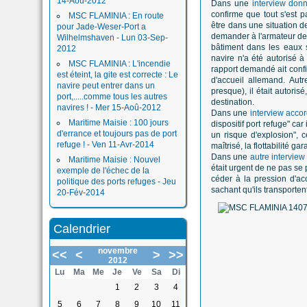
14-Aoû-2012
Dans une
interview don
confirme que tout s'est p
MSC FLAMINIA : En route
être dans une situation d
pour Jade-Weser-Port a
demander à l'armateur de 
Wilhelmshaven - Lun 03-Sep-
bâtiment dans les eaux s
2012
navire n'a été autorisé 
MSC FLAMINIA : L'incendie
rapport demandé ait confi
est éteint, la gite est correcte : Le
d'accueil allemand. Aut
navire peut entrer dans un
presque), il était autori
port,.....comme tous les autres
destination.
navires ! - Mer 15-Aoû-2012
Dans une
interview acco
Maritime Maisie : 100 jours
dispositif port refuge" car
d'errance et toujours pas de port
un risque d'explosion", c
refuge ! - Ven 11-Avr-2014
maîtrisé, la flottabilité g
Dans une
autre intervie
Maritime Maisie : Nouvel
était urgent de ne pas se p
exemple de l'échec de la
céder à la pression d'acc
politique des ports refuges - Jeu
sachant qu'ils transporten
20-Fév-2014
Calendrier
novembre
<<
<
>
>>
2012
Lu
Ma
Me
Je
Ve
Sa
Di
1
2
3
4
5
6
7
8
9
10
11