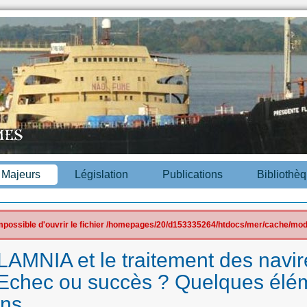
s Majeurs
Législation
Publications
Bibliothè
 impossible d'ouvrir le fichier /homepages/20/d153335264/htdocs/mer/cache/mod
AMNIA et le traitement des navir
 : Echec ou succès ? Quelques élé
ons