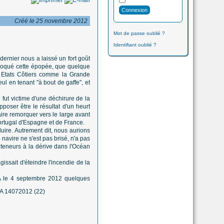
Créé le 25 novembre 2012
Mot de passe oublié ?
Identifiant oublié ?
ernier nous a laissé un fort goût
évoqué cette épopée, que quelque
s Etats Côtiers comme la Grande
ul en tenant "à bout de gaffe", et
 fut victime d'une déchirure de la
oser être le résultat d'un heurt
aire remorquer vers le large avant
Portugal d'Espagne et de France.
duire. Autrement dit, nous aurions
 navire ne s'est pas brisé, n'a pas
onteneurs à la dérive dans l'Océan
issait d'éteindre l'incendie de la
IA le 4 septembre 2012 quelques