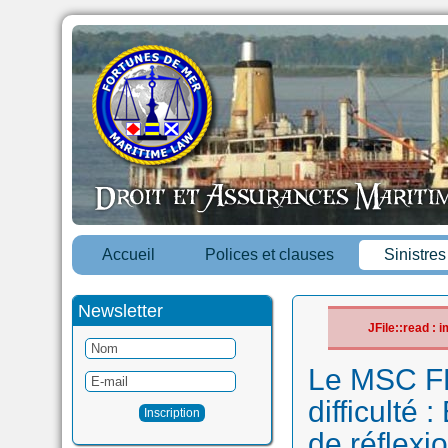
Accueil
Polices et clauses
Sinistre
Newsletter
JFile::read :
Le MSC FL
difficulté
de réflexi