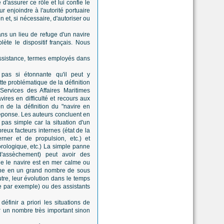
d'assurer ce rôle et lui confie le
 enjoindre à l'autorité portuaire
n et, si nécessaire, d'autoriser ou
dans un lieu de refuge d'un navire
te le dispositif français. Nous
'assistance, termes employés dans
 pas si étonnante qu'il peut y
tte problématique de la définition
Services des Affaires Maritimes
vires en difficulté et recours aux
n de la définition du "navire en
réponse. Les auteurs concluent en
 pas simple car la situation d'un
ux facteurs internes (état de la
ner et de propulsion, etc.) et
ologique, etc.) La simple panne
d'assèchement) peut avoir des
e le navire est en mer calme ou
line en un grand nombre de sous
outre, leur évolution dans le temps
e par exemple) ou des assistants
définir a priori les situations de
er un nombre très important sinon