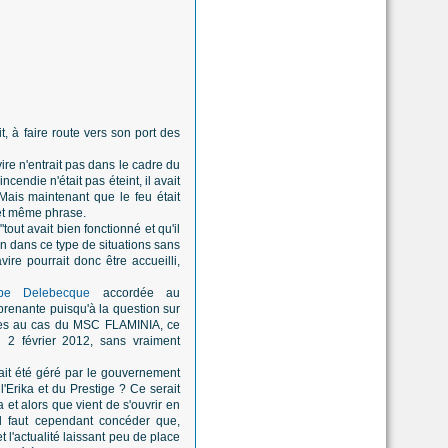
t, à faire route vers son port des
ire n'entrait pas dans le cadre du
ncendie n'était pas éteint, il avait
 Mais maintenant que le feu était
e et même phrase.
out avait bien fonctionné et qu'il
ion dans ce type de situations sans
ire pourrait donc être accueilli,
ppe Delebecque
accordée au
renante puisqu'à la question sur
efuges au cas du MSC FLAMINIA, ce
 2 février 2012, sans vraiment
 ait été géré par le gouvernement
l'Erika et du Prestige ? Ce serait
a et alors que vient de s'ouvrir en
l faut cependant concéder que,
t l'actualité laissant peu de place