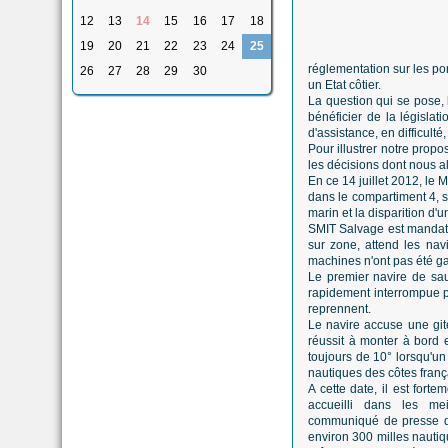
12
13
14
15
16
17
18
19
20
21
22
23
24
25
réglementation sur les por
26
27
28
29
30
un Etat côtier.
La question qui se pose, 
bénéficier de la législat
d'assistance, en difficulté, 
Pour illustrer notre prop
les décisions dont nous al
En ce 14 juillet 2012, le
dans le compartiment 4, s
marin et la disparition d'
SMIT Salvage est mandaté
sur zone, attend les nav
machines n'ont pas été ga
Le premier navire de sau
rapidement interrompue par
reprennent.
Le navire accuse une git
réussit à monter à bord e
toujours de 10° lorsqu'un
nautiques des côtes franç
A cette date, il est for
accueilli dans les
mei
communiqué de presse du 
environ 300 milles nautiq