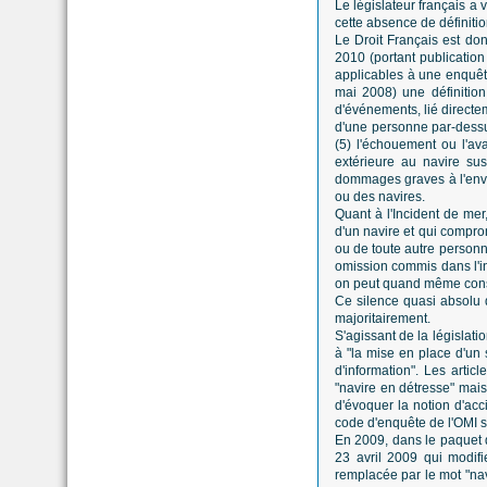
Le législateur français a 
cette absence de définitio
Le Droit Français est do
2010 (portant publicatio
applicables à une enquêt
mai 2008) une définition
d'événements, lié directem
d'une personne par-dessu
(5) l'échouement ou l'av
extérieure au navire su
dommages graves à l'envi
ou des navires.
Quant à l'Incident de mer
d'un navire et qui compro
ou de toute autre personn
omission commis dans l'int
on peut quand même cons
Ce silence quasi absolu d
majoritairement.
S'agissant de la législatio
à "la mise en
place d'un 
d'information". Les artic
"navire en détresse" mais
d'évoquer la notion d'acc
code d'enquête de l'OMI su
En 2009, dans le paquet d
23 avril 2009 qui modifi
remplacée par le mot "navi