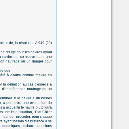
re texte, la résolution A.949 (23)
x de refuge pour les navires ayant
n navire qui se trouve dans une
r son naufrage ou un danger pour
 refuge.
éféré à d'autre comme "navire en
er la définition au cas d'espèce à
le d'entraîner son naufrage ou un
erminer si le navire a un besoin
se, à permettre une évaluation du
 à accueillir le navire plutôt qu'à
 une telle situation, l'Etat Côtier
'un danger, procéder, pour chaque
ire ayant besoin d'assistance à se
 économiques, sociaux, conditions