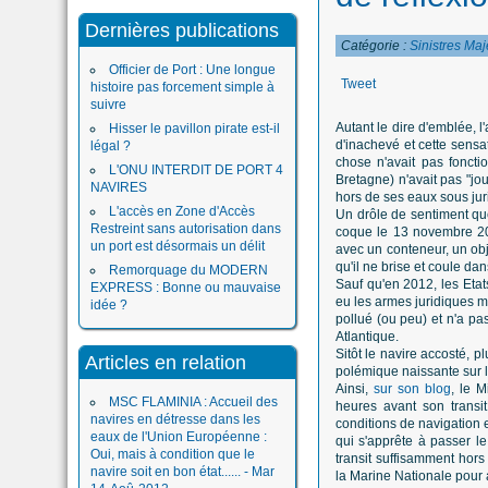
Dernières publications
Catégorie :
Sinistres Maj
Officier de Port : Une longue
Tweet
histoire pas forcement simple à
suivre
Autant le dire d'emblée, 
Hisser le pavillon pirate est-il
d'inachevé et cette sens
légal ?
chose n'avait pas fonct
L'ONU INTERDIT DE PORT 4
Bretagne) n'avait pas "jou
NAVIRES
hors de ses eaux sous jurid
L'accès en Zone d'Accès
Un drôle de sentiment que
Restreint sans autorisation dans
coque le 13 novembre 200
un port est désormais un délit
avec un conteneur, un obje
qu'il ne brise et coule d
Remorquage du MODERN
Sauf qu'en 2012, les Etat
EXPRESS : Bonne ou mauvaise
eu les armes juridiques ma
idée ?
pollué (ou peu) et n'a pa
Atlantique.
Sitôt le navire accosté, p
Articles en relation
polémique naissante sur l
Ainsi,
sur son blog
, le 
MSC FLAMINIA : Accueil des
heures avant son
transi
navires en détresse dans les
conditions de navigation
eaux de l'Union Européenne :
qui s'apprête à passer le
Oui, mais à condition que le
transit suffisamment hor
navire soit en bon état...... - Mar
la Marine Nationale pour 