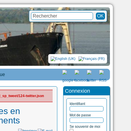
que
Connexion
_sp_tweet/124-twitter.json
Identifiant
es en
Mot de passe
ments
Se souvenir de moi