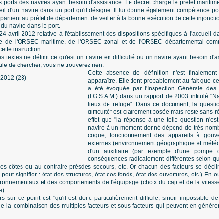
s ports des navires ayant besoin d'assistance. Le décret charge le préfet maritime 
eil d'un navire dans un port qu'il désigne. Il lui donne également compétence pour
 appartient au préfet de département de veiller à la bonne exécution de cette injonctio
u navire dans le port.
 24 avril 2012 relative à l'établissement des dispositions spécifiques à l'accueil 
ce de l'ORSEC maritime, de l'ORSEC zonal et de l'ORSEC départemental complè
ette instruction.
 textes ne définit ce qu'est un navire en difficulté ou un navire ayant besoin d
utile de chercher, vous ne trouverez rien.
Cette absence de définition n'est finalement
apparaître. Elle tient probablement au fait que ce
a été évoquée par l'Inspection Générale des 
(I.G.S.A.M.) dans un rapport de 2003 intitulé "Na
lieux de refuge". Dans ce document, la questio
difficulté" est clairement posée mais reste sans 
effet que "la réponse à une telle question n'est
navire à un moment donné dépend de très nombre
coque, fonctionnement des appareils à gouver
externes (environnement géographique et météor
d'un auxiliaire (par exemple d'une pompe 
conséquences radicalement différentes selon qu
des côtes ou au contraire prèsdes secours, etc. Or chacun des facteurs se déc
 peut signifier : état des structures, état des fonds, état des ouvertures, etc.) En 
ronnementaux et des comportements de l'équipage (choix du cap et de la vitess
e).
 sur ce point est "qu'il est donc particulièrement difficile, sinon impossible de 
nt de la combinaison des multiples facteurs et sous facteurs qui peuvent en génér