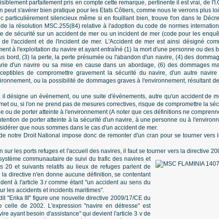
visiblement parfaitement pris en compte cette remarque, pertinente il est vrai, de l'I
n peut s'avérer bien pratique pour les Etats Côtiers, comme nous le verrons plus loi
nc particulièrement silencieux même si en fouillant bien, trouve t'on dans le Dé
n de la résolution MSC.255(84) relative à l'adoption du code de normes internati
e de sécurité sur un accident de mer ou un incident de mer (code pour les enquêt
 de l'accident et de l'incident de mer. L'Accident de mer est ainsi désigné c
ent à l'exploitation du navire et ayant entraîné (1) la mort d'une personne ou des bl
s bord, (3) la perte, la perte présumée ou l'abandon d'un navire, (4) des dommag
arie d'un navire ou sa mise en cause dans un abordage, (6) des dommages matér
sceptibles de compromettre gravement la sécurité du navire, d'un autre navir
ronnement, ou la possibilité de dommages graves à l'environnement, résultant 
, il désigne un événement, ou une suite d'événements, autre qu'un accident de mer,
met ou, si l'on ne prend pas de mesures correctives, risque de compromettre la séc
e ou de porter atteinte à l'environnement (A noter que ces définitions ne comprenn
ention de porter atteinte à la sécurité d'un navire, à une personne ou à l'environn
idérer que nous sommes dans le cas d'un accident de mer.
e notre Droit National impose donc de remonter d'un cran pour se tourner vers le
n sur les ports refuges et l'accueil des navires, il faut se tourner vers la directive 
système communautaire de suivi du trafic des navires et
les 20 et suivants relatifs au lieux de refuges parlent de
 la directive n'en donne aucune définition, se contentant
ident à l'article 3.r comme étant "un accident au sens du
r les accidents et incidents maritimes".
it "Erika III" figure une nouvelle directive 2009/17/CE du
e celle de 2002. L'expression "navire en détresse" est
re ayant besoin d'assistance" qui devient l'article 3 v de