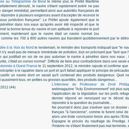
née au Télégramme de Brest
le même jour, le Préfet Maritime
arfaitement déroulé, le navire s'étant rapidement avéré ne pas
e danger immédiat, permettant ainsi aux autorités françaises de
répondre à plusieurs exigences avant d'accepter de recevoir le
ous juridiction française". Le Préfet ajoute également que le
à pénétrer dans nos eaux qu'après avoir été inspecté et que le
rmé la bonne tenue du navire et son aptitude à rejoindre le port
rement, maintenant que le navire était un navire normal (ou
sé, comme les 700 à 800 autres navires qui transitent quotidiennement par le détroi
rdée à la Voix du Nord
le lendemain, le ministre des transports indiquait que "le nav
 il n'y avait pas de menace immédiate de pollution, tout en précisant que "tant que l'i
e qui justifiait en soi de ne pas autoriser le navire à pénétrer dans nos eaux ;
arantie, c'était un convoi normal". Difficile de faire plus contradictoire dans une seul
w donnée à Ouest France
le 11 septembre 2012, le ministre rajoute et confirme que "t
récipiter à le rapatrier dans un port et qu'il fallait appliquer le principe de précaut
ueillir un navire dont on savait qu'il contenait des produits dangereux. Quel nav
t quasiment tous, en petites ou grosses quantités, des produits dangereux...
L'interview du Professeur de Droit Phili
webmagazine "Actu Environnement" est plus surp
l'application de la législation sur les ports r
dernier répond en renvoyant sur le décret du
répondre à la question du journaliste...
Ne pourrait-il donc pas s'avéver que ce dossier
français "à l'ancienne", comme le furent celui de 
alors une triste conclusion treize ans après l'Erik
Espagne le procès du naufrage du Prestige. I
l'histoire ne s'étant finalement pas mal terminée, e