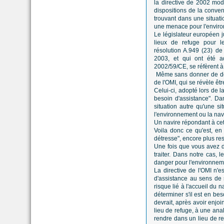
la directive de 2002 modi
dispositions de la conve
trouvant dans une situati
une menace pour l'enviro
Le législateur européen jus
lieux de refuge pour l
résolution A.949 (23) de
2003, et qui ont été ad
2002/59/CE, se réfèrent à
Même sans donner de défin
de l'OMI, qui se révèle êt
Celui-ci, adopté lors de l
besoin d'assistance". Da
situation autre qu'une s
l'environnement ou la nav
Un navire répondant à cett
Voila donc ce qu'est, en
détresse", encore plus rest
Une fois que vous avez di
traiter. Dans notre cas, 
danger pour l'environneme
La directive de l'OMI n'
d'assistance au sens de s
risque lié à l'accueil du 
déterminer s'il est en bes
devrait, après avoir enjo
lieu de refuge, à une ana
rendre dans un lieu de r