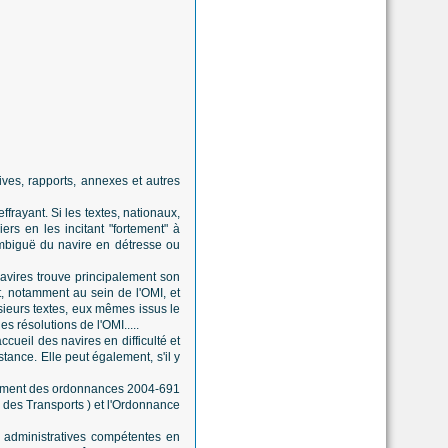
tives, rapports, annexes et autres
frayant. Si les textes, nationaux,
ers en les incitant "fortement" à
ambiguë du navire en détresse ou
 navires trouve principalement son
t, notamment au sein de l'OMI, et
ieurs textes, eux mêmes issus le
 résolutions de l'OMI.....
ccueil des navires en difficulté et
istance. Elle peut également, s'il y
otamment des ordonnances 2004-691
e des Transports ) et l'Ordonnance
 administratives compétentes en