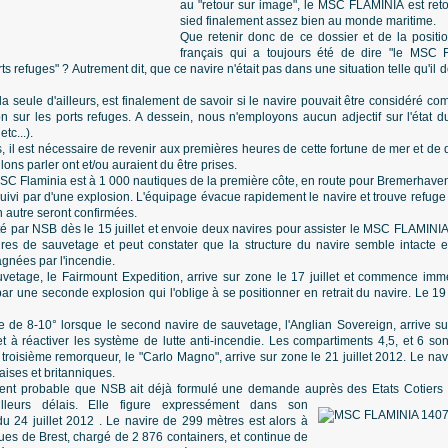
au "retour sur image", le MSC FLAMINIA est reto
sied finalement assez bien au monde maritime.
Que retenir donc de ce dossier et de la posit
français qui a toujours été de dire "le MSC 
ts refuges" ? Autrement dit, que ce navire n'était pas dans une situation telle qu'il 
la seule d'ailleurs, est finalement de savoir si le navire pouvait être considéré 
ion sur les ports refuges. A dessein, nous n'employons aucun adjectif sur l'état 
etc...).
os, il est nécessaire de revenir aux premières heures de cette fortune de mer et d
lons parler ont et/ou auraient du être prises.
 MSC Flaminia est à 1 000 nautiques de la première côte, en route pour Bremerhaven
uivi par d'une explosion. L'équipage évacue rapidement le navire et trouve refuge 
un autre seront confirmées.
 par NSB dès le 15 juillet et envoie deux navires pour assister le MSC FLAMINI
ires de sauvetage et peut constater que la structure du navire semble intacte e
gnées par l'incendie.
vetage, le Fairmount Expedition, arrive sur zone le 17 juillet et commence imméd
 une seconde explosion qui l'oblige à se positionner en retrait du navire. Le 19 ju
e de 8-10° lorsque le second navire de sauvetage, l'Anglian Sovereign, arrive su
t à réactiver les système de lutte anti-incendie. Les compartiments 4,5, et 6 sont
 troisième remorqueur, le "Carlo Magno", arrive sur zone le 21 juillet 2012. Le nav
aises et britanniques.
tement probable que NSB ait déjà formulé une demande auprès des Etats Cotiers
lleurs délais. Elle figure expressément dans son
24 juillet 2012 . Le navire de 299 mètres est alors à
ues de Brest, chargé de 2 876 containers, et continue de