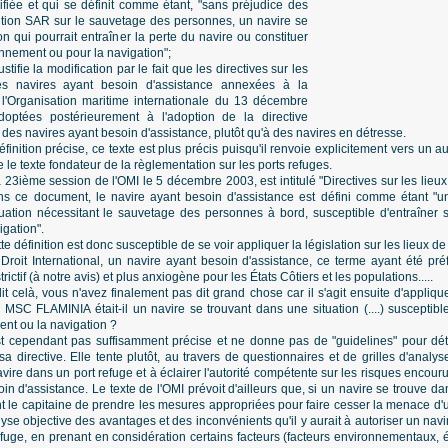
fiée et qui se définit comme étant, "sans préjudice des
ntion SAR sur le sauvetage des personnes, un navire se
on qui pourrait entraîner la perte du navire ou constituer
nnement ou pour la navigation";
tifie la modification par le fait que les directives sur les
es navires ayant besoin d'assistance annexées à la
 l'Organisation maritime internationale du 13 décembre
optées postérieurement à l'adoption de la directive
 des navires ayant besoin d'assistance, plutôt qu'à des navires en détresse.
ition précise, ce texte est plus précis puisqu'il renvoie explicitement vers un aut
re le texte fondateur de la règlementation sur les ports refuges.
a 23ième session de l'OMI le 5 décembre 2003, est intitulé "Directives sur les lieu
ns ce document, le navire ayant besoin d'assistance est défini comme étant "u
ituation nécessitant le sauvetage des personnes à bord, susceptible d'entraîne
igation".
e définition est donc susceptible de se voir appliquer la législation sur les lieux de
 Droit International, un navire ayant besoin d'assistance, ce terme ayant été pr
rictif (à notre avis) et plus anxiogène pour les États Côtiers et les populations.....
t celà, vous n'avez finalement pas dit grand chose car il s'agit ensuite d'appliqu
le MSC FLAMINIA était-il un navire se trouvant dans une situation (....) susceptib
nt ou la navigation ?
est cependant pas suffisamment précise et ne donne pas de "guidelines" pour dét
a directive. Elle tente plutôt, au travers de questionnaires et de grilles d'analy
navire dans un port refuge et à éclairer l'autorité compétente sur les risques encourus
oin d'assistance. Le texte de l'OMI prévoit d'ailleurs que, si un navire se trouve dans
int le capitaine de prendre les mesures appropriées pour faire cesser la menace d
lyse objective des avantages et des inconvénients qu'il y aurait à autoriser un nav
efuge, en prenant en considération certains facteurs (facteurs environnementaux,