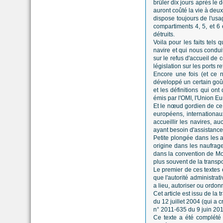
brûler dix jours après le
auront coûté la vie à deu
dispose toujours de l'usa
compartiments 4, 5, et 6 
détruits.
Voila pour les faits tels 
navire et qui nous condui
sur le refus d'accueil de c
législation sur les ports r
Encore une fois (et ce n'
développé un certain goût
et les définitions qui on
émis par l'OMI, l'Union Eu
Et le nœud gordien de ce 
européens, internationaux
accueillir les navires, 
ayant besoin d'assistance
Petite plongée dans les a
origine dans les naufrage
dans la convention de Mo
plus souvent de la transp
Le premier de ces textes e
que l'autorité administrati
a lieu, autoriser ou ordo
Cet article est issu de l
du 12 juillet 2004 (qui a 
n° 2011-635 du 9 juin 2011 
Ce texte a été complété 