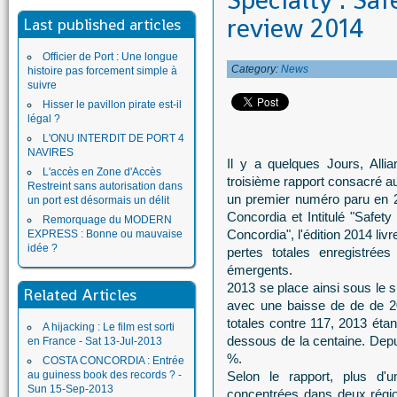
Specialty : Sa
review 2014
Last published articles
Officier de Port : Une longue
Category:
News
histoire pas forcement simple à
suivre
Hisser le pavillon pirate est-il
légal ?
L'ONU INTERDIT DE PORT 4
NAVIRES
Il y a quelques Jours, Alli
L'accès en Zone d'Accès
troisième rapport consacré au
Restreint sans autorisation dans
un premier numéro paru en 
un port est désormais un délit
Concordia et Intitulé "Safet
Remorquage du MODERN
Concordia", l'édition 2014 li
EXPRESS : Bonne ou mauvaise
idée ?
pertes totales enregistrées
émergents.
2013 se place ainsi sous le s
Related Articles
avec une baisse de de de 20
totales contre 117, 2013 éta
A hijacking : Le film est sorti
dessous de la centaine. Depu
en France - Sat 13-Jul-2013
%.
COSTA CONCORDIA : Entrée
au guiness book des records ? -
Selon le rapport, plus d'
Sun 15-Sep-2013
concentrées dans deux régi