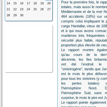
Pour la première fois, le ra
14
15
16
17
18
19
20
totales, mais aussi le nombre 
21
22
23
24
25
26
27
Méditerranée et de la mer Noi
28
29
30
464 accidents (18%) sur u
compris celui impliquant le
cargo Hantallar, vieux de 1
et à qui nous avons consa
maritimes très fréquentées 
sécurité plus faible, réputa
proportion plus élevée de vie
Le rapport montre égale
qu'au cours de la dern
décennie, les îles britanni
ont été l'endroit le p
"sinistrogène", tandis que Ja
est le mois le plus défavor
pour tous les sinistres (y co
les pertes totales) d
l'hémisphère Nord. D
l'hémisphère Sud, sans ré
surprise, le mois le pire est Jui
Le rapport pointe également