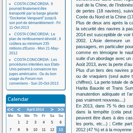
COSTA CONCORDIA : Il
sud de la Chine, de l'Indonés
pourrait finalement être
de pertes (18 navires), sui
transporté par la barge géante
Corée du Nord et la Chine (17
"Dockwise Vanguard" jusqu'à
Plus de deux ans après la ca
son port de démantèlement - Fri
11-Oct-2013
la sécurité des navires à pas
COSTA CONCORDIA : Le
2014 est susceptible de voir
plan de renflouement dévoilé ; Il
2002. L'Asie demeure un 
coûtera au minimum 235
passagers, en particulier pour
millions d'Euros - Mon 21-May-
comme en témoigne le naufr
2012
suite d'un abordage avec un 
COSTA CONCORDIA : Les
Août 2013, avec la perte d'au
procédures intentées aux Etats-
Unis peinent à convaincre les
Plus d'un tiers des navires 
juges américains : Ou du bon
ou de vraquiers (seul autre 
usage du Forum non
chiffres). La perte totale de
conveniens - Sun 20-Oct-2013
Harita Bauxite et Trans Sum
manutention adéquate et l'a
Calendar
pas vraiment nouveau....)
En 2013, dans 75 % des cas,
<<
<
>
>>
April 2014
dans la tempête (cela peut
Mo
Tu
We
Th
Fr
Sa
Su
peuvent être dues à des ca
1
2
3
4
5
6
les ports, etc...) ; Cette pa
2012 (47 %) et à la moyenne 
7
8
9
10
11
12
13