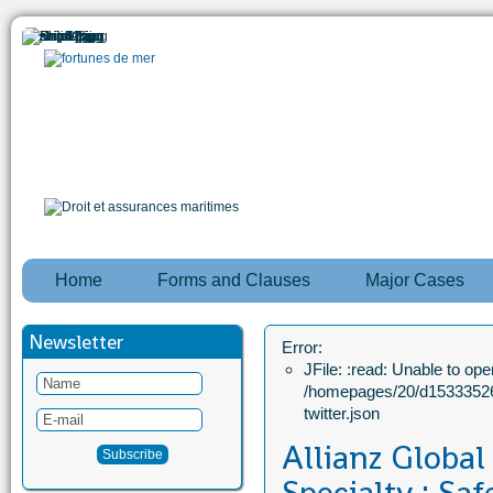
Home
Forms and Clauses
Major Cases
Newsletter
Error:
JFile: :read: Unable to open
/homepages/20/d15333526
twitter.json
Allianz Global