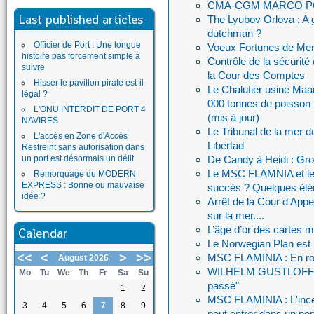
CMA-CGM MARCO POLO :
Last published articles
The Lyubov Orlova : A gh
dutchman ?
Officier de Port : Une longue
Voeux Fortunes de Me
histoire pas forcement simple à
Contrôle de la sécurité
suivre
la Cour des Comptes
Hisser le pavillon pirate est-il
Le Chalutier usine Maa
légal ?
000 tonnes de poisson p
L'ONU INTERDIT DE PORT 4
(mis à jour)
NAVIRES
Le Tribunal de la mer d
L'accès en Zone d'Accès
Libertad
Restreint sans autorisation dans
un port est désormais un délit
De Candy à Heidi : Gro
Le MSC FLAMNIA et le t
Remorquage du MODERN
EXPRESS : Bonne ou mauvaise
succès ? Quelques élé
idée ?
Arrêt de la Cour d'Appe
sur la mer....
L’âge d’or des cartes 
Calendar
Le Norwegian Plan est 
<<
<
>
>>
MSC FLAMINIA : En ro
August 2026
WILHELM GUSTLOFF : Su
Mo
Tu
We
Th
Fr
Sa
Su
passé"
1
2
MSC FLAMINIA : L'incend
3
4
5
6
7
8
9
peut entrer dans un por