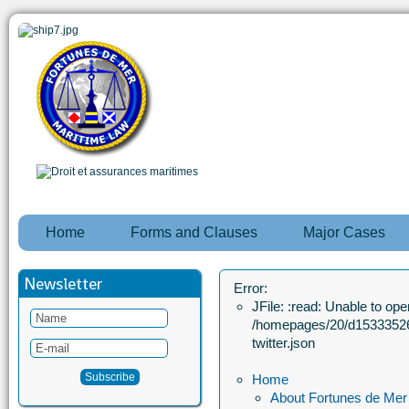
Home
Forms and Clauses
Major Cases
Newsletter
Error:
JFile: :read: Unable to open
/homepages/20/d15333526
twitter.json
Home
About Fortunes de Mer