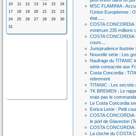
10
11
12
13
14
15
16
MSC FLAMINIA : Accuei
17
18
19
20
21
22
23
l'Union Européenne : Ou
état......
24
25
26
27
28
29
30
COSTA CONCORDIA : Le 
31
minimum 235 millions 
COSTA CONCORDIA : Q
cours....
Jurisprudence Ilustrée
Nouvelle série : Les gra
Naufrage du TITANIC le 
série consacrée aux F
Costa Concordia : TIT
retirement
TITANIC : Les secrets d
TK BREMEN : Le rappor
mais pas le commanda
Le Costa Concordia ser
Enrica Lexie : Petit cou
COSTA CONCORDIA : U
le port de Glaveston (T
COSTA CONCORDIA : Ci
La cloche du COSTA C