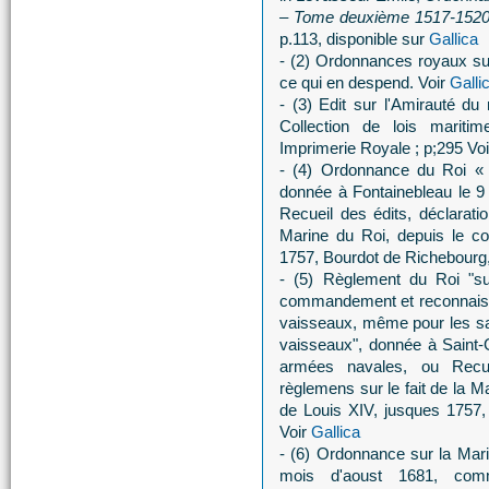
– Tome deuxième 1517-152
p.113, disponible sur
Gallica
- (2) Ordonnances royaux sur l
ce qui en despend. Voir
Galli
- (3) Edit sur l'Amirauté d
Collection de lois mariti
Imprimerie Royale ; p;295 Vo
- (4) Ordonnance du Roi « 
donnée à Fontainebleau le 9
Recueil des édits, déclarati
Marine du Roi, depuis le 
1757, Bourdot de Richebourg,
- (5) Règlement du Roi "su
commandement et reconnaiss
vaisseaux, même pour les sal
vaisseaux", donnée à Saint-G
armées navales, ou Recue
règlemens sur le fait de la
de Louis XIV, jusques 1757,
Voir
Gallica
- (6) Ordonnance sur la Mar
mois d'aoust 1681, com