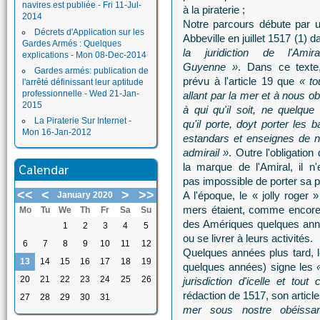
navires est publiée - Fri 11-Jul-
à la piraterie ;
2014
Notre parcours débute par 
Décrets d'Application sur les
Abbeville en juillet 1517 (1) 
Gardes Armés : Quelques
la juridiction de l'Amir
explications - Mon 08-Dec-2014
Guyenne »
. Dans ce texte,
Gardes armés: publication de
prévu à l'article 19 que
« to
l'arrêté définissant leur aptitude
professionnelle - Wed 21-Jan-
allant par la mer et à nous o
2015
à qui qu'il soit, ne quelque
La Piraterie Sur Internet -
qu'il porte, doyt porter les b
Mon 16-Jan-2012
estandars et enseignes de n
admirail »
. Outre l'obligation
la marque de l'Amiral, il n
Calendar
pas impossible de porter sa p
<<
<
>
>>
A l'époque, le « jolly roger 
January 2020
mers étaient, comme encore a
Mo
Tu
We
Th
Fr
Sa
Su
des Amériques quelques anné
1
2
3
4
5
ou se livrer à leurs activités.
6
7
8
9
10
11
12
Quelques années plus tard, 
13
14
15
16
17
18
19
quelques années) signe les
20
21
22
23
24
25
26
jurisdiction d'icelle et to
rédaction de 1517, son artic
27
28
29
30
31
mer sous nostre obéissa