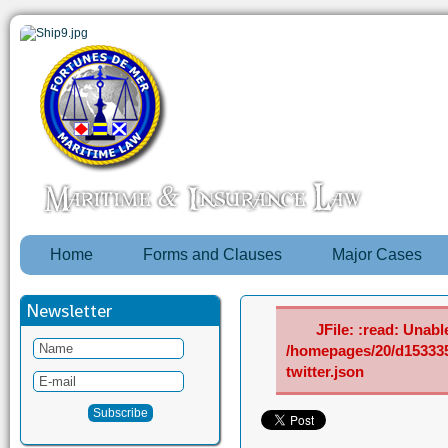
Home
Forms and Clauses
Major Cases
Newsletter
JFile: :read: Unable
/homepages/20/d15333
twitter.json