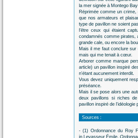
la mer signée à Montego Bay
Réprimée comme un crime, et
que nos armateurs et plaisa
type de pavillon ne soient p
l'être ceux qui étaient cap
condamnés comme pirates, ave
grande cale, ou encore la boul
Mais il me faut conclure sur 
mais qui me tenait à cœur.
Arborer comme marque perso
article) un pavillon inspiré 
n'étant aucunement interdit.
Vous devez uniquement respect
préséance.
Mais il se pose alors une aut
deux pavillons si riches d
pavillon inspiré de l'idéologie 
Sources :
- (1) O
rdonnance du Roy Fr
in
Levasseur Émile,
Ordonnan