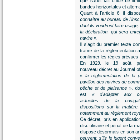
que l'Odet fait office de lim
bandes horizontales et altern
Quant à l'article 6, il dis
connaître au bureau de l'ins
dont ils voudront faire usage,
la déclaration, qui sera enr
navire »
.
Il s'agit du premier texte co
trame de la réglementation a
confirmer les règles prévues 
En 1929, le 19 août, pa
nouveau décret au Journal off
« la réglementation de la p
pavillon des navires de com
pêche et de plaisance »
, do
est
« d'adapter aux con
actuelles de la navigat
dispositions sur la matière
notamment au règlement roya
Ce décret, pris en applicat
disciplinaire et pénal de la 
dispose désormais en son ar
peuvent, s'ils le jugent conv