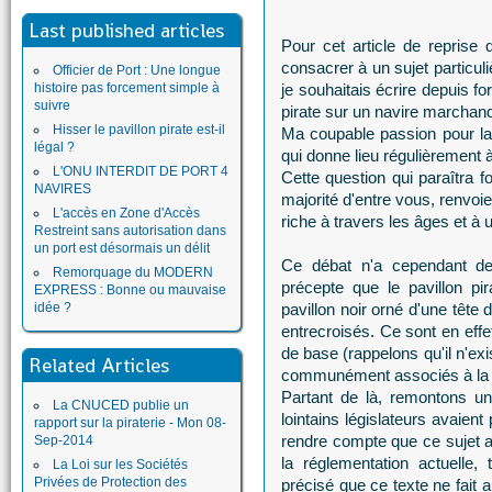
Last published articles
Pour cet article de reprise
consacrer à un sujet particul
Officier de Port : Une longue
histoire pas forcement simple à
je souhaitais écrire depuis fo
suivre
pirate sur un navire marchan
Hisser le pavillon pirate est-il
Ma coupable passion pour la p
légal ?
qui donne lieu régulièrement à
L'ONU INTERDIT DE PORT 4
Cette question qui paraîtra f
NAVIRES
majorité d'entre vous, renvoi
L'accès en Zone d'Accès
riche à travers les âges et à un
Restreint sans autorisation dans
un port est désormais un délit
Ce débat n'a cependant d
Remorquage du MODERN
précepte que le pavillon pi
EXPRESS : Bonne ou mauvaise
idée ?
pavillon noir orné d'une têt
entrecroisés. Ce sont en effe
de base (rappelons qu'il n'ex
Related Articles
communément associés à la p
Partant de là, remontons u
La CNUCED publie un
lointains législateurs avaien
rapport sur la piraterie - Mon 08-
rendre compte que ce sujet a 
Sep-2014
la réglementation actuelle,
La Loi sur les Sociétés
Privées de Protection des
précisé que ce texte ne fait