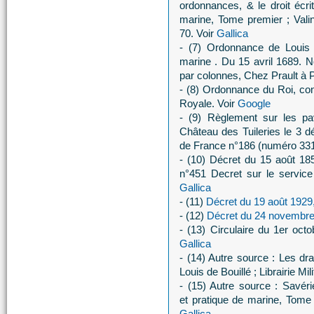
ordonnances, & le droit écr
marine, Tome premier ; Vali
70. Voir
Gallica
- (7) Ordonnance de Louis
marine . Du 15 avril 1689. 
par colonnes, Chez Prault à P
- (8) Ordonnance du Roi, co
Royale. Voir
Google
- (9) Règlement sur les p
Château des Tuileries le 3 
de France n°186 (numéro 331
- (10) Décret du 15 août 185
n°451 Decret sur le service
Gallica
- (11)
Décret du 19 août 1929
- (12)
Décret du 24 novembre
- (13) Circulaire du 1er oc
Gallica
- (14) Autre source : Les dr
Louis de Bouillé ; Librairie Mi
- (15) Autre source : Savérie
et pratique de marine, Tome
Gallica