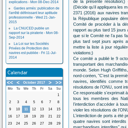
de la présente résolution;
explications - Mon 08-Dec-2014
(Décide qu'il appliquera les 
Gardes armés: publication de
2371 (2016) aux navires tran
l'arrêté définissant leur aptitude
professionnelle - Wed 21-Jan-
la République populaire dém
2015
Comité de procéder à la dés
La CNUCED publie un
rapport au plus tard 15 jours 
rapport sur la piraterie - Mon 08-
que si le Comité ne l'a pas f
Sep-2014
plus tard sept jours après a
La Loi sur les Sociétés
mettre la liste à jour réguli
Privées de Protection des
violations;)
navires est publiée - Fri 11-Jul-
2014
Ce comité a publié le 9 octo
transportant des marchandises
monde. Selon Hugh Griffiths
Calendar
nord-coréen, "C'est la premiè
navires, identifiés comme 
<<
<
>
>>
October 2017
résolutions de l'ONU, sont int
Mo
Tu
We
Th
Fr
Sa
Su
Ce responsable s'exprimait à 
1
tous les membres des Natio
2
3
4
5
6
7
8
l'interdiction d'accéder à to
9
10
11
12
13
14
15
violer les résolutions de l'ON
L'interdiction de ports a été 
16
17
18
19
20
21
22
quatre navires sont interdits
23
24
25
26
27
28
29
marchandises interdites" qui 