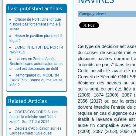
NAVIRES
Last published articles
Category:
News
Officier de Port : Une longue
histoire pas forcement simple à
suivre
Hisser le pavillon pirate est-il
légal ?
Ce type de décision est ass
L'ONU INTERDIT DE PORT 4
du conseil de sécurité mis e
NAVIRES
plusieurs navires comme tra
L'accès en Zone d'Accès
Restreint sans autorisation dans
"interdits de ports" dans le m
un port est désormais un délit
Cette possibilité avait été 
Remorquage du MODERN
Conseil de Sécurité ONU S/R
EXPRESS : Bonne ou mauvaise
désigner des navires au suj
idée ?
qu'ils sont, ou ont été, liés 
(2006), 1874 (2009), 2087 (
Related Articles
2356 (2017) ou par la prés
doivent interdire l'entrée de 
COSTA CONCORDIA : Les
requise en cas d'urgence ou e
élus et la ministre sont "hors
établit à l'avance qu'elle e
zone" - Sun 27-Jul-2014
autre fin compatible avec l
Décrets d'Application sur les
(2009), 2087 (2013), 2094 (2
Gardes Armés : Quelques