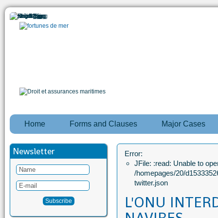
Home
Forms and Clauses
Major Cases
Newsletter
Error:
JFile: :read: Unable to open
/homepages/20/d15333526
twitter.json
L'ONU INTERD