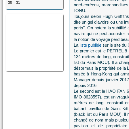
30
31
nord-coréens, marchandises 
l'ONU.
Toujours selon Hugh Griffiths
dire un gel d'avoirs ou une int
ports". On notera la subtilit
navire qui ne peut accoster 
la notion de voyage perd bea
La
liste publiée
sur le site du
Le premier est le PETREL 8 (
134 mètres de long, construi
list du Paris MOU). Il a chan
désormais la propriété de l
basée à Hong-Kong qui arme 
Manager depuis janvier 2017. 
depuis 2016.
Le second est le HAO FAN 
IMO 8628597), est un vraqui
mètres de long, construit e
battant pavillon de Saint Ki
(black list du Paris MOU). Il 
changé de nom mais plusieur
pavillon et de propriétaire