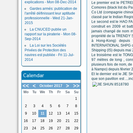
explications - Mon 08-Dec-2014
Le premier est le PETREL
Comores (black list du Pa
Gardes armés: publication de
Co Ltd (compagnie chinoi
l'arrêté définissant leur aptitude
classé par le Indian Regi
professionnelle - Wed 21-Jan-
Le second est le HAO FA
2015
construit en 2009 et batt
La CNUCED publie un
jamais changé de nom mais
rapport sur la piraterie - Mon 08-
propriété de la TRENDY
Sep-2014
à Hong-Kong) depuis
La Loi sur les Sociétés
INTERNATIONAL SHPG depui
Privées de Protection des
Shipping (IS) depuis mai 
navires est publiée - Fri 11-Jul-
Le troisième est le TONG
2014
97 mètres de long , cons
plusieurs fois de nom, d
à Nampo) depuis février 20
Calendar
Et le dernier est le JIE 
que son pavillon est ....i
<<
<
>
>>
October 2017
Mo
Tu
We
Th
Fr
Sa
Su
1
2
3
4
5
6
7
8
9
10
11
12
13
14
15
16
17
18
19
20
21
22
23
24
25
26
27
28
29