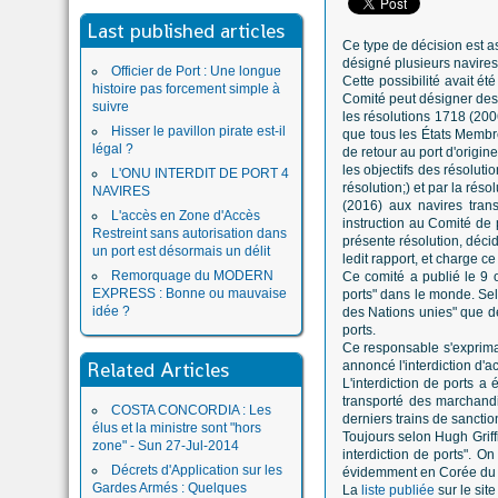
Last published articles
Ce type de décision est a
désigné plusieurs navires
Officier de Port : Une longue
Cette possibilité avait 
histoire pas forcement simple à
Comité peut désigner des n
suivre
les résolutions 1718 (200
Hisser le pavillon pirate est-il
que tous les États Membre
légal ?
de retour au port d'origin
les objectifs des résolut
L'ONU INTERDIT DE PORT 4
résolution;) et par la ré
NAVIRES
(2016) aux navires tran
L'accès en Zone d'Accès
instruction au Comité de 
Restreint sans autorisation dans
présente résolution, décid
un port est désormais un délit
ledit rapport, et charge ce
Remorquage du MODERN
Ce comité a publié le 9 o
EXPRESS : Bonne ou mauvaise
ports" dans le monde. Sel
idée ?
des Nations unies" que de
ports.
Ce responsable s'exprimai
Related Articles
annoncé l'interdiction d'a
L'interdiction de ports a 
transporté des marchandi
COSTA CONCORDIA : Les
derniers trains de sancti
élus et la ministre sont "hors
Toujours selon Hugh Griffi
zone" - Sun 27-Jul-2014
interdiction de ports". O
Décrets d'Application sur les
évidemment en Corée du 
Gardes Armés : Quelques
La
liste publiée
sur le sit