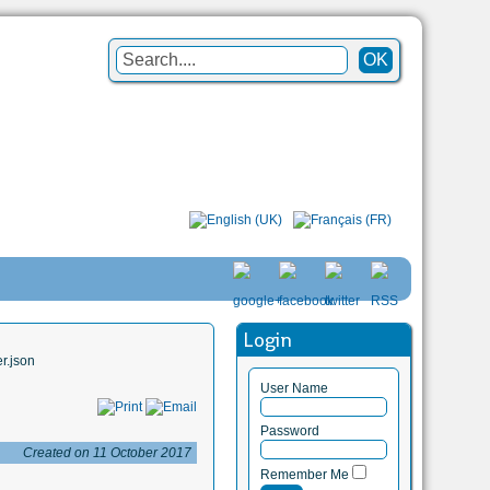
Login
r.json
User Name
Password
Created on 11 October 2017
Remember Me