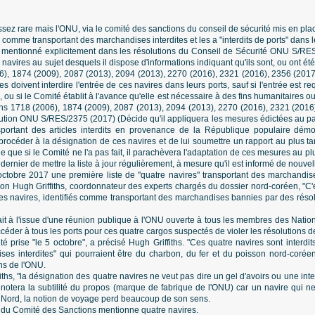
ssez rare mais l'ONU, via le comité des sanctions du conseil de sécurité mis en pla
 comme transportant des marchandises interdites et les a "interdits de ports" dans 
été mentionné explicitement dans les résolutions du Conseil de Sécurité ONU S/RE
avires au sujet desquels il dispose d'informations indiquant qu'ils sont, ou ont été, 
6), 1874 (2009), 2087 (2013), 2094 (2013), 2270 (2016), 2321 (2016), 2356 (2017)
s doivent interdire l'entrée de ces navires dans leurs ports, sauf si l'entrée est 
e, ou si le Comité établit à l'avance qu'elle est nécessaire à des fins humanitaires o
ions 1718 (2006), 1874 (2009), 2087 (2013), 2094 (2013), 2270 (2016), 2321 (2016
solution ONU S/RES/2375 (2017) (Décide qu'il appliquera les mesures édictées au p
sportant des articles interdits en provenance de la République populaire dé
procéder à la désignation de ces navires et de lui soumettre un rapport au plus ta
e que si le Comité ne l'a pas fait, il parachèvera l'adaptation de ces mesures au plu
 dernier de mettre la liste à jour régulièrement, à mesure qu'il est informé de nouvell
ctobre 2017 une première liste de "quatre navires" transportant des marchandises 
on Hugh Griffiths, coordonnateur des experts chargés du dossier nord-coréen, "C'es
s navires, identifiés comme transportant des marchandises bannies par des résolu
t à l'issue d'une réunion publique à l'ONU ouverte à tous les membres des Nations
ccéder à tous les ports pour ces quatre cargos suspectés de violer les résolutions d
été prise "le 5 octobre", a précisé Hugh Griffiths. "Ces quatre navires sont interdits
ses interdites" qui pourraient être du charbon, du fer et du poisson nord-corée
ons de l'ONU.
ths, "la désignation des quatre navires ne veut pas dire un gel d'avoirs ou une inter
n notera la subtilité du propos (marque de fabrique de l'ONU) car un navire qui ne
Nord, la notion de voyage perd beaucoup de son sens.
e du Comité des Sanctions mentionne quatre navires.