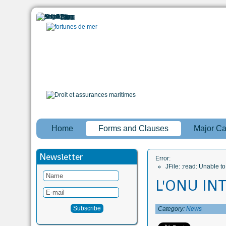
Home
Forms and Clauses
Major C
Newsletter
Error:
JFile: :read: Unable 
L'ONU IN
Category:
News