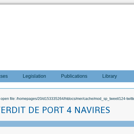
ases
Legislation
Publications
Library
to open file: /homepages/20/d153335264/htdocs/mer/cache/mod_sp_tweet/124-twitte
TERDIT DE PORT 4 NAVIRES