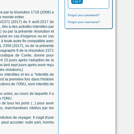
ce par la résolution 1718 (2006) a
Forgot your password?
le monde entier.
S/2371 (2017) du X août 2017 (le
Forgot your username?
liés à des activités interdites par
 ou par la présente résolution et
requise en cas d'urgence ou en cas
u à toute autre fin compatible avec
), 2356 (2017), ou de la présente
aragraphe 6 de la résolution 2371
mocratique de Corée, donne pour
rd 15 jours après l'adoption de la
s tard sept jours après avoir reçu
es violations;)
interdites et les a "interdits de
t la première fois dans l'histoire
tions de l'ONU, sont interdits de
 unies, au cours de laquelle il a
e l'ONU.
 de tous les ports (...) pour avoir
ns, marchandises ciblées par les
diction de voyager. Il s'agit d'une
 peut accoster nulle part, hormis