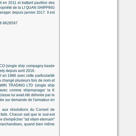
t en 2011 et battant pavillon des
 propriété de la LI QUAN SHIPPING
nager depuis janvier 2017. Il est
RY CO (single ship compagny basée
ety depuis avril 2016.
t en 1986 avec cette particularité
 a changé plusieurs fois de nom et
T WIN TRADING LTD (single ship
 avec comme shipmanager la K
e lui avait été délivrée par le
tirée sur demande de l'armateur en
e aux résolutions du Conseil de
 faits. Chacun sait que le sud-est
cile d'empêcher "ad vitam eternam"
s marchandises, quand bien même