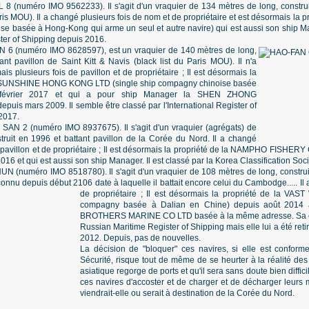
 8 (numéro IMO 9562233). Il s'agit d'un vraquier de 134 mètres de long, construi
ris MOU). Il a changé plusieurs fois de nom et de propriétaire et est désormais la
se basée à Hong-Kong qui arme un seul et autre navire) qui est aussi son ship Ma
ster of Shipping depuis 2016.
N 6 (numéro IMO 8628597), est un vraquier de 140 mètres de long,
ant pavillon de Saint Kitt & Navis (black list du Paris MOU). Il n'a
 plusieurs fois de pavillon et de propriétaire ; Il est désormais la
 SUNSHINE HONG KONG LTD (single ship compagny chinoise basée
 février 2017 et qui a pour ship Manager la SHEN ZHONG
s mars 2009. Il semble être classé par l'International Register of
2017.
 SAN 2 (numéro IMO 8937675). Il s'agit d'un vraquier (agrégats) de
truit en 1996 et battant pavillon de la Corée du Nord. Il a changé
e pavillon et de propriétaire ; Il est désormais la propriété de la NAMPHO FISHE
16 et qui est aussi son ship Manager. Il est classé par la Korea Classification Soci
SHUN (numéro IMO 8518780). Il s'agit d'un vraquier de 108 mètres de long, construi
nconnu depuis début 2106 date à laquelle il battait encore celui du Cambodge..... Il
de propriétaire ; Il est désormais
la propriété de la VAS
compagny basée à Dalian en Chine) depuis août 2014
BROTHERS MARINE CO LTD basée à la même adresse. Sa class
Russian Maritime Register of Shipping mais elle lui a été re
2012. Depuis, pas de nouvelles.
La décision de "bloquer" ces navires, si elle est conform
Sécurité, risque tout de même de se heurter à la réalité des
asiatique regorge de ports et qu'il sera sans doute bien diffi
ces navires d'accoster et de charger et de décharger leur
viendrait-elle ou serait à destination de la Corée du Nord.